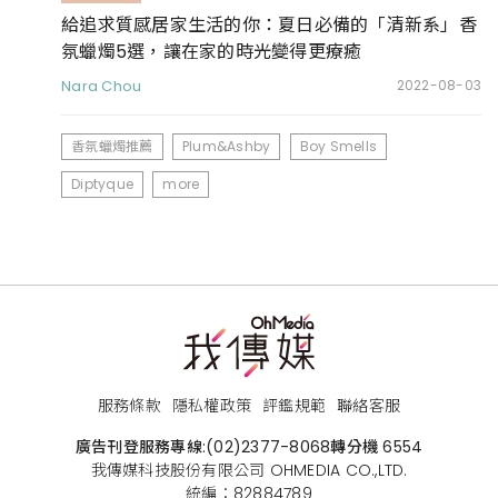
給追求質感居家生活的你：夏日必備的「清新系」香
氛蠟燭5選，讓在家的時光變得更療癒
Nara Chou
2022-08-03
香氛蠟燭推薦
Plum&Ashby
Boy Smells
Diptyque
more
服務條款
隱私權政策
評鑑規範
聯絡客服
廣告刊登服務專線:
(02)2377-8068
轉分機 6554
我傳媒科技股份有限公司 OHMEDIA CO.,LTD.
統編：82884789