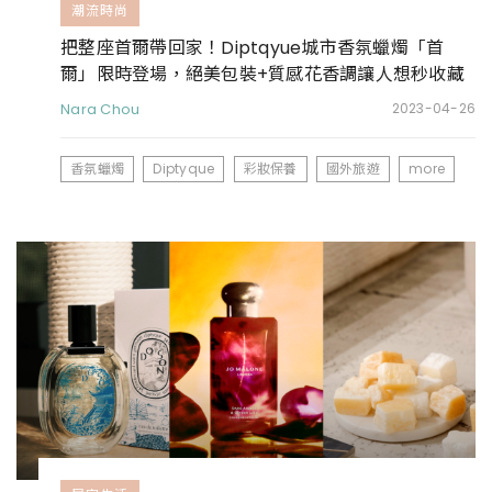
潮流時尚
把整座首爾帶回家！Diptqyue城市香氛蠟燭「首
爾」限時登場，絕美包裝+質感花香調讓人想秒收藏
Nara Chou
2023-04-26
香氛蠟燭
Diptyque
彩妝保養
國外旅遊
more