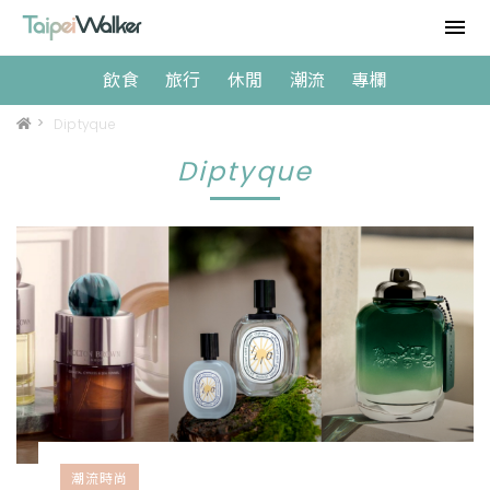
飲食
旅行
休閒
潮流
專欄
>
Diptyque
Diptyque
潮流時尚