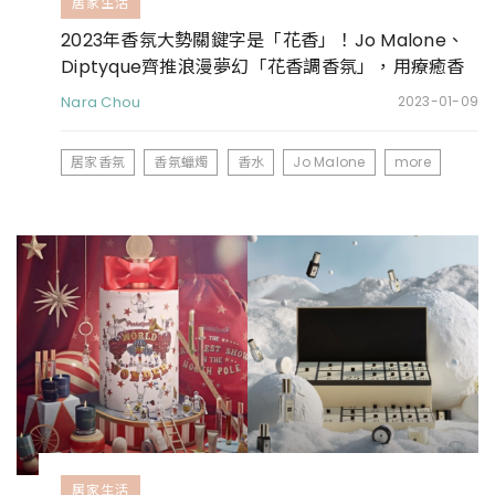
居家生活
2023年香氛大勢關鍵字是「花香」！Jo Malone、
Diptyque齊推浪漫夢幻「花香調香氛」，用療癒香
氣開啟新的一年
Nara Chou
2023-01-09
居家香氛
香氛蠟燭
香水
Jo Malone
more
居家生活