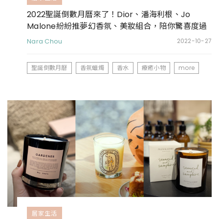
2022聖誕倒數月曆來了！Dior、潘海利根、Jo
Malone紛紛推夢幻香氛、美妝組合，陪你驚喜度過
12月的每一天
Nara Chou
2022-10-27
聖誕倒數月曆
香氛蠟燭
香水
療癒小物
more
居家生活