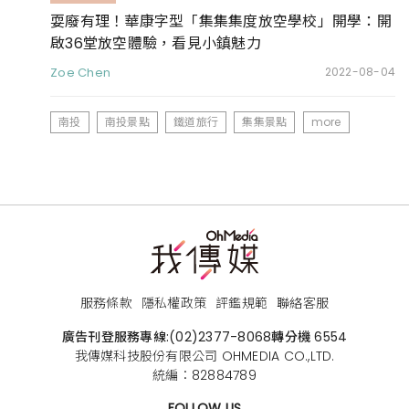
耍廢有理！華康字型「集集集度放空學校」開學：開
啟36堂放空體驗，看見小鎮魅力
Zoe Chen
2022-08-04
南投
南投景點
鐵道旅行
集集景點
more
服務條款
隱私權政策
評鑑規範
聯絡客服
廣告刊登服務專線:
(02)2377-8068
轉分機 6554
我傳媒科技股份有限公司 OHMEDIA CO.,LTD.
統編：82884789
FOLLOW US