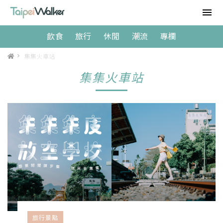
飲食
旅行
休閒
潮流
專欄
>
集集火車站
集集火車站
旅行景點