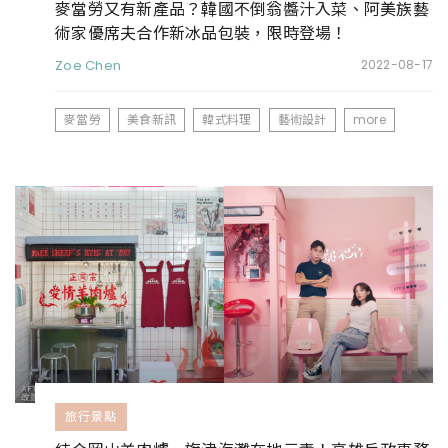
麥當勞又有新產品？韓國不倒翁醬汁入菜、阿美族藝
術家優席夫合作新冰品包裝，限時登場！
Zoe Chen
2022-08-17
麥當勞
美食新訊
韓式料理
藝術設計
more
旅行景點