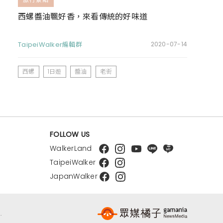
西螺醬油飄好香，來看傳統的好味道
TaipeiWalker編輯群
2020-07-14
西螺
1日遊
醬油
老街
FOLLOW US
WalkerLand
TaipeiWalker
JapanWalker
.