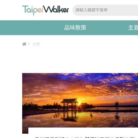
品味散策
主
>
西螺