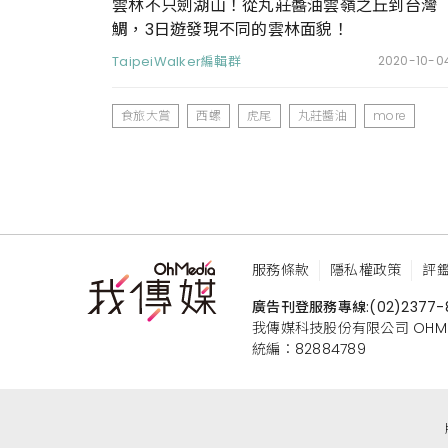
雲林不只劍湖山！從丸莊醬油雲嶺之丘到台灣
鯛，3日遊發現不同的雲林面貌！
TaipeiWalker編輯群
2020-10-0
食旅大賞
西螺
虎尾
丸莊醬油
more
服務條款
隱私權政策
評
廣告刊登服務專線:
(02)2377-
我傳媒科技股份有限公司 OHMEDIA
統編：82884789