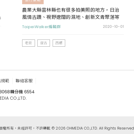
農業大縣雲林縣也有很多拍美照的地方，日治
風情古蹟、視野遼闊的濕地、創新文青聚落等
4
著你來玩喔
TaipeiWalker編輯群
2020-10-01
老街
復古
西螺
鑑規範
聯絡客服
8068
轉分機 6554
 CO.,LTD.
版權所有，未經許可，不許轉載 © 2026 OHMEDIA CO.,LTD. All Rights Reserved