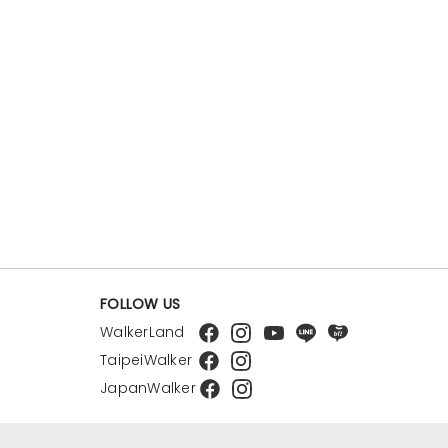
FOLLOW US
WalkerLand
TaipeiWalker
JapanWalker