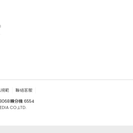
8
鑑規範
聯絡客服
8068
轉分機 6554
 CO.,LTD.