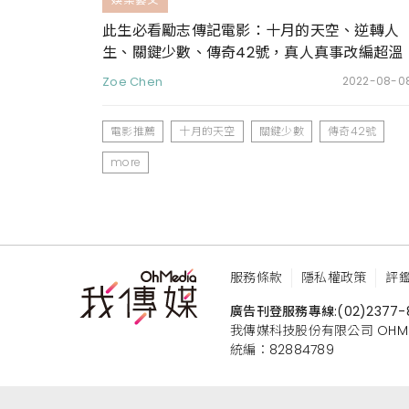
此生必看勵志傳記電影：十月的天空、逆轉人
生、關鍵少數、傳奇42號，真人真事改編超溫
馨
Zoe Chen
2022-08-0
電影推薦
十月的天空
關鍵少數
傳奇42號
more
服務條款
隱私權政策
評
廣告刊登服務專線:
(02)2377-
我傳媒科技股份有限公司 OHMEDIA
統編：82884789