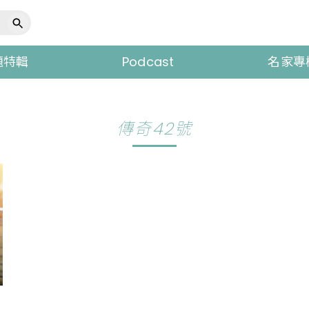
題特輯
Podcast
名家專
傳奇42號