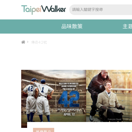
品味散策
主
>
傳奇42號
娛樂藝文