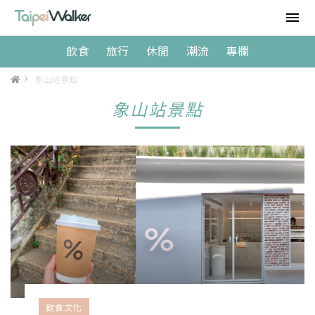
飲食
旅行
休閒
潮流
專欄
>
象山站景點
象山站景點
飲食文化