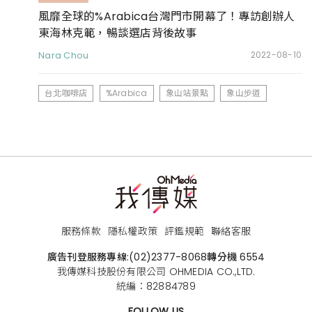
風靡全球的%Arabica台灣門市開幕了！專訪創辦人
東海林克範，暢談選店背後故事
Nara Chou
2022-08-10
台北咖啡店
%Arabica
象山站景點
象山步道
服務條款
隱私權政策
評鑑規範
聯絡客服
廣告刊登服務專線:
(02)2377-8068
轉分機 6554
我傳媒科技股份有限公司 OHMEDIA CO.,LTD.
統編：82884789
FOLLOW US