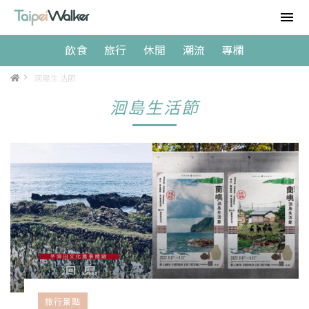
飲食
旅行
休閒
潮流
專欄
>
洄島生活節
洄島生活節
旅行景點