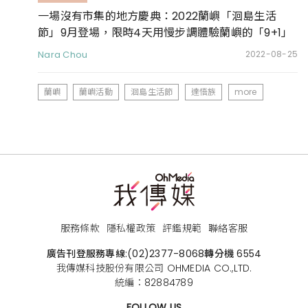
一場沒有市集的地方慶典：2022蘭嶼「洄島生活
節」9月登場，限時4天用慢步調體驗蘭嶼的「9+1」
種生活日常
Nara Chou
2022-08-25
蘭嶼
蘭嶼活動
洄島生活節
達悟族
more
服務條款
隱私權政策
評鑑規範
聯絡客服
廣告刊登服務專線:
(02)2377-8068
轉分機 6554
我傳媒科技股份有限公司 OHMEDIA CO.,LTD.
統編：82884789
FOLLOW US