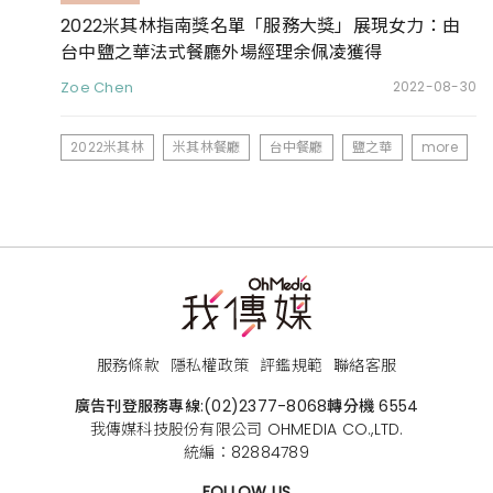
2022米其林指南獎名單「服務大獎」展現女力：由
台中鹽之華法式餐廳外場經理余佩凌獲得
Zoe Chen
2022-08-30
2022米其林
米其林餐廳
台中餐廳
鹽之華
more
服務條款
隱私權政策
評鑑規範
聯絡客服
廣告刊登服務專線:
(02)2377-8068
轉分機 6554
我傳媒科技股份有限公司 OHMEDIA CO.,LTD.
統編：82884789
FOLLOW US