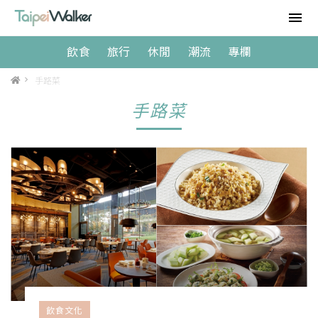
飲食
旅行
休閒
潮流
專欄
>
手路菜
手路菜
飲食文化