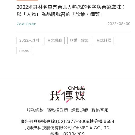
2022米其林名單有台北人熟悉的名字與台菜滋味：
以「人物」為品牌號召的「欣葉・鐘菜」
Zoe Chen
2022-08-30
2022米其林
台北餐廳
欣葉．鐘菜
台式料理
more
服務條款
隱私權政策
評鑑規範
聯絡客服
廣告刊登服務專線:
(02)2377-8068
轉分機 6554
我傳媒科技股份有限公司 OHMEDIA CO.,LTD.
統編：82884789