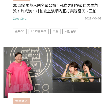
2023金馬獎入圍名單公布：死亡之組在最佳男主角
獎！許光漢、林柏宏上演網內互打與阮經天、王柏
傑、吳慷仁爭影帝寶座
Zoe Chen
2023-10-03
金馬60
2023金馬獎
三金
入圍名單
娛樂藝文