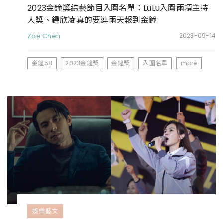
2023金鐘獎綜藝節目入圍名單：LuLu入圍兩項主持
人獎、鍾欣凌真的要連兩天報到金鐘
Zoe Chen
2023-09-14
金鐘58
2023金鐘獎
金鐘獎
入圍名單
more
娛樂藝文