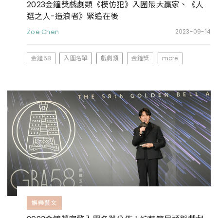
2023金鐘獎戲劇類《模仿犯》入圍最大贏家、《人
選之人-造浪者》緊追在後
Zoe Chen
2023-09-14
金鐘58
入圍名單
戲劇類
金鐘獎
more
娛樂藝文