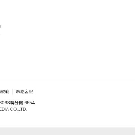
も
8
鑑規範
聯絡客服
8068
轉分機 6554
 CO.,LTD.