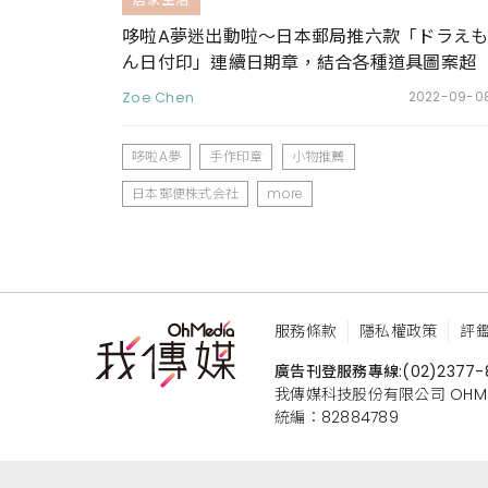
哆啦A夢迷出動啦～日本郵局推六款「ドラえ
ん日付印」連續日期章，結合各種道具圖案超
可愛
Zoe Chen
2022-09-0
哆啦A夢
手作印章
小物推薦
日本郵便株式会社
more
服務條款
隱私權政策
評
廣告刊登服務專線:
(02)2377-
我傳媒科技股份有限公司 OHMEDIA
統編：82884789