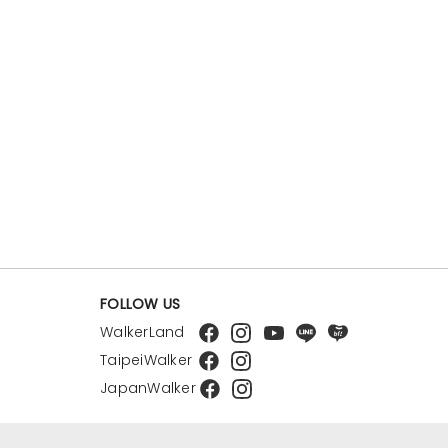
FOLLOW US
WalkerLand
TaipeiWalker
JapanWalker