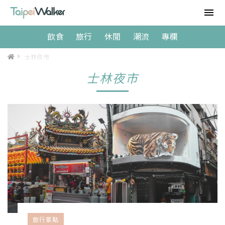
飲食
旅行
休閒
潮流
專欄
>
士林夜市
士林夜市
旅行景點