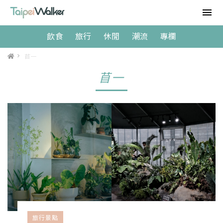
飲食
旅行
休閒
潮流
專欄
>
苜一
苜一
旅行景點