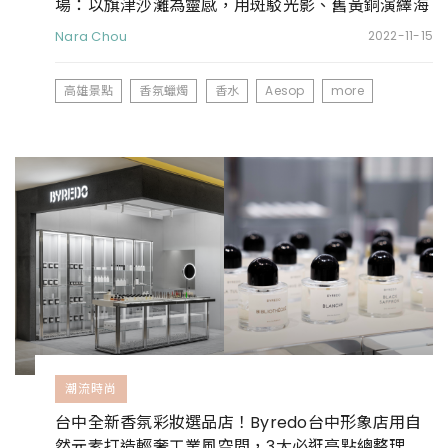
場：以旗津沙灘為靈感，用斑駁光影、舊黃銅演繹海
浪意象
Nara Chou
2022-11-15
高雄景點
香氛蠟燭
香水
Aesop
more
潮流時尚
台中全新香氛彩妝選品店！Byredo台中形象店用自
然元素打造輕奢工業風空間，3大必逛亮點總整理