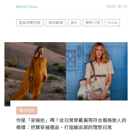
12月的每一天
Nara Chou
2022-10-27
聖誕倒數月曆
香氛蠟燭
香水
療癒小物
more
潮流時尚
你是「安縵迷」嗎？從日常穿戴展現符合風格旅人的
模樣：挖寶安縵選品，打造飯店感的理想日常