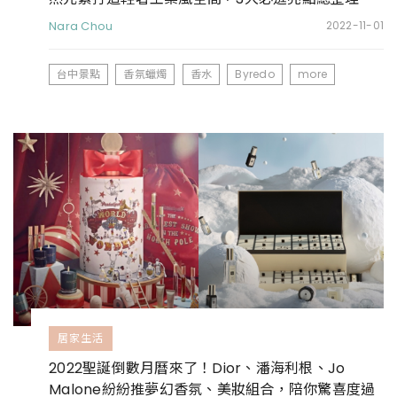
Nara Chou
2022-11-01
台中景點
香氛蠟燭
香水
Byredo
more
居家生活
2022聖誕倒數月曆來了！Dior、潘海利根、Jo
Malone紛紛推夢幻香氛、美妝組合，陪你驚喜度過