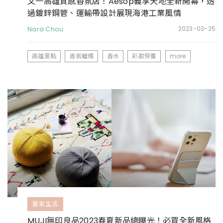
又一高雄質感香氛店！Aesop義享天地全新開幕，透
過鍍鋅鋼管、運輸帶設計展現海港工業風情
Nara Chou
2023-03-25
高雄景點
香氛蠟燭
香水
彩妝保養
more
居家生活
MUJI無印良品2023春夏新品總曝光！必買全新風格