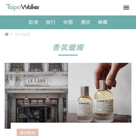
飲食
旅行
休閒
潮流
專欄
>
香氛蠟燭
香氛蠟燭
潮流時尚