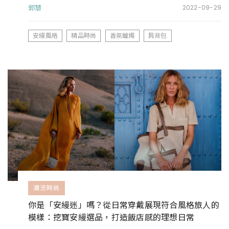
郭慧
2022-09-29
安縵風格
精品時尚
香氛蠟燭
肩背包
潮流時尚
你是「安縵迷」嗎？從日常穿戴展現符合風格旅人的
模樣：挖寶安縵選品，打造飯店感的理想日常