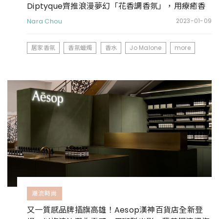
Diptyque齊推浪漫夢幻「花香調香氛」，用療癒香
氣開啟新的一年
Nara Chou
2023-01-09
居家香氛
香氛蠟燭
香水
Jo Malone
more
潮流時尚
又一質感品牌插旗高雄！Aesop漢神百貨店全新登