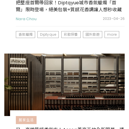
把整座首爾帶回家！Diptqyue城市香氛蠟燭「首
爾」限時登場，絕美包裝+質感花香調讓人想秒收藏
Nara Chou
2023-04-26
香氛蠟燭
Diptyque
彩妝保養
國外旅遊
more
居家生活