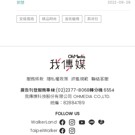
郭慧
2022-09-29
安縵風格
精品時尚
香氛蠟燭
肩背包
服務條款
隱私權政策
評鑑規範
聯絡客服
廣告刊登服務專線:
(02)2377-8068
轉分機 6554
我傳媒科技股份有限公司 OHMEDIA CO.,LTD.
統編：82884789
FOLLOW US
WalkerLand
TaipeiWalker