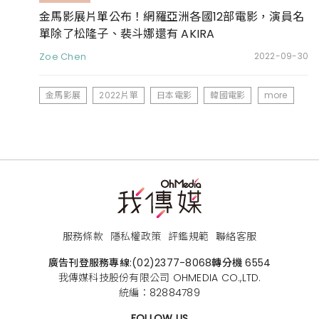
金馬影展片單公布！網羅亞洲各國12部電影，演員名
單除了松隆子、裴斗娜還有 AKIRA
Zoe Chen
2022-09-30
金馬影展
2022片單
日本電影
韓國電影
more
服務條款
隱私權政策
評鑑規範
聯絡客服
廣告刊登服務專線:
(02)2377-8068
轉分機 6554
我傳媒科技股份有限公司 OHMEDIA CO.,LTD.
統編：82884789
FOLLOW US