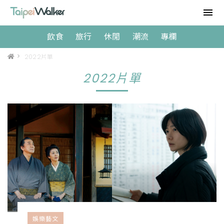
飲食
旅行
休閒
潮流
專欄
>
2022片單
2022片單
娛樂藝文