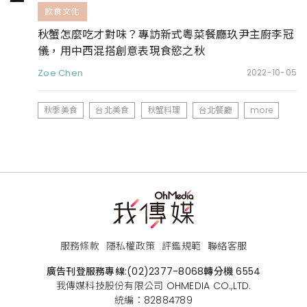
飲食文化
秋蟹怎麼吃才對味？專訪新式粵菜餐廳玖尹主廚李冠
儀，用中西混搭創意表現食慾之秋
Zoe Chen
2022-10-05
秋季美食
台北美食
秋蟹料理
台北餐廳
more
服務條款
隱私權政策
評鑑規範
聯絡客服
廣告刊登服務專線:
(02)2377-8068
轉分機 6554
我傳媒科技股份有限公司 OHMEDIA CO.,LTD.
統編：82884789