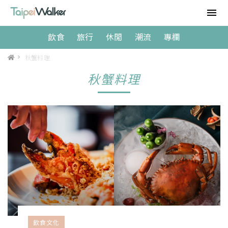
飲食
旅行
休閒
潮流
專欄
>
秋蟹料理
秋蟹料理
飲食文化