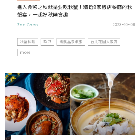
進入食慾之秋就是要吃秋蟹！精選8家飯店餐廳的秋
蟹宴，一起好秋樂食趣
Zoe Chen
2023-10-06
秋蟹料理
玖尹
礁溪晶泉丰旅
台北花園大飯店
more