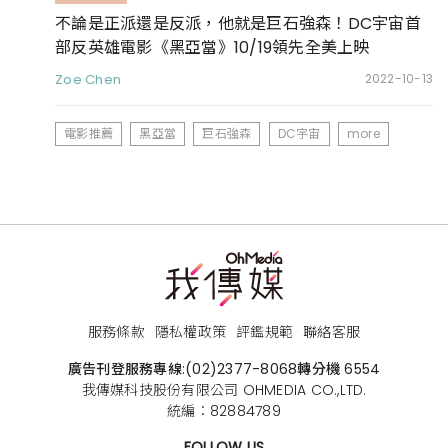
不論是正派還是反派，他就是巨石強森！DC宇宙首
部反英雄電影《黑亞當》10/19領先全美上映
Zoe Chen
2022-10-13
電影推薦
黑亞當
巨石強森
DC宇宙
more
服務條款
隱私權政策
評鑑規範
聯絡客服
廣告刊登服務專線:
(02)2377-8068
轉分機 6554
我傳媒科技股份有限公司 OHMEDIA CO.,LTD.
統編：82884789
FOLLOW US