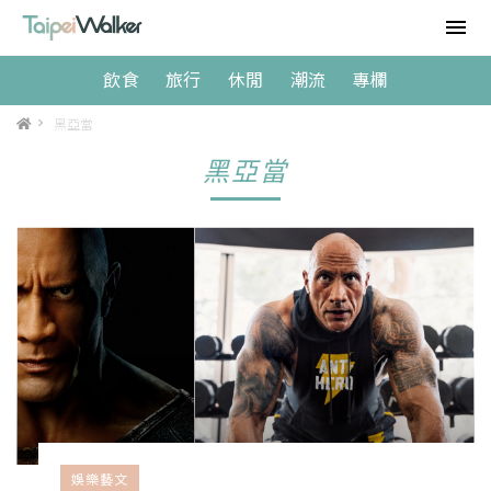
飲食
旅行
休閒
潮流
專欄
>
黑亞當
黑亞當
娛樂藝文