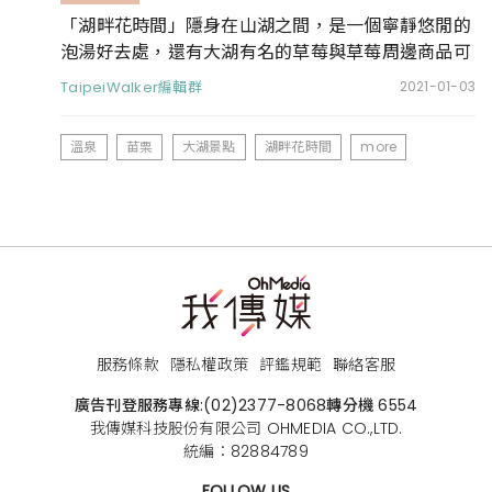
「湖畔花時間」隱身在山湖之間，是一個寧靜悠閒的
泡湯好去處，還有大湖有名的草莓與草莓周邊商品可
以品嚐喔
TaipeiWalker編輯群
2021-01-03
溫泉
苗栗
大湖景點
湖畔花時間
more
服務條款
隱私權政策
評鑑規範
聯絡客服
廣告刊登服務專線:
(02)2377-8068
轉分機 6554
我傳媒科技股份有限公司 OHMEDIA CO.,LTD.
統編：82884789
FOLLOW US