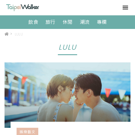
飲食
旅行
休閒
潮流
專欄
>
LULU
LULU
娛樂藝文