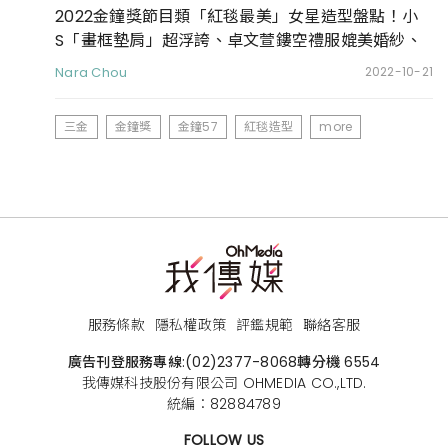
2022金鐘獎節目類「紅毯最美」女星造型盤點！小
S「畫框墊肩」超浮誇、卓文萱鏤空禮服媲美婚紗、
LULU黑薄紗連身褲又酷又美
Nara Chou
2022-10-21
三金
金鐘獎
金鐘57
紅毯造型
more
服務條款
隱私權政策
評鑑規範
聯絡客服
廣告刊登服務專線:
(02)2377-8068
轉分機 6554
我傳媒科技股份有限公司 OHMEDIA CO.,LTD.
統編：82884789
FOLLOW US