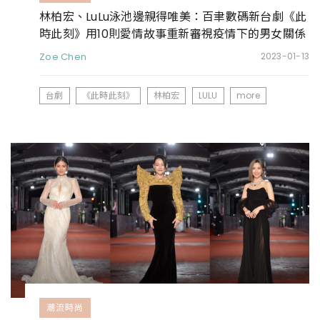
林柏宏、LuLu泳池邊親得唯美：百聿數碼新台劇《此
時此刻》用10則愛情故事重新審視疫情下的男女關係
Zoe Chen
2023-01-13
台劇
《此時此刻》
林柏宏
LULU
more
潮流時尚