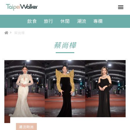
飲食
旅行
休閒
潮流
專欄
>
蔡尚樺
蔡尚樺
潮流時尚