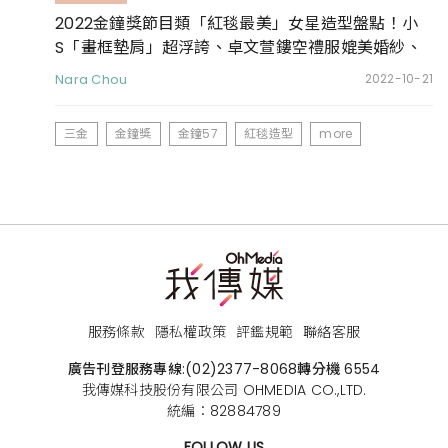
2022金鐘獎節目類「紅毯最美」女星造型盤點！小
S「畫框墊肩」超浮誇、卓文萱鏤空禮服媲美婚紗、
LULU黑薄紗連身褲又酷又美
Nara Chou
2022-10-21
三金
金鐘獎
金鐘57
紅毯造型
more
服務條款
隱私權政策
評鑑規範
聯絡客服
廣告刊登服務專線:
(02)2377-8068
轉分機 6554
我傳媒科技股份有限公司 OHMEDIA CO.,LTD.
統編：82884789
FOLLOW US