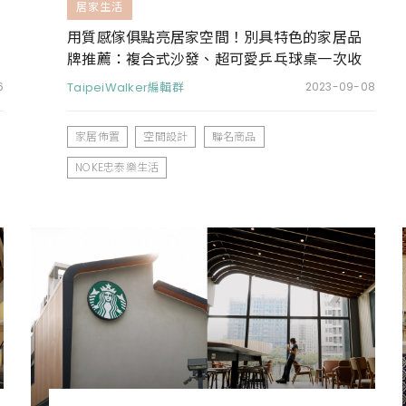
居家生活
用質感傢俱點亮居家空間！別具特色的家居品
牌推薦：複合式沙發、超可愛乒乓球桌一次收
齊
6
TaipeiWalker編輯群
2023-09-08
家居佈置
空間設計
聯名商品
NOKE忠泰樂生活