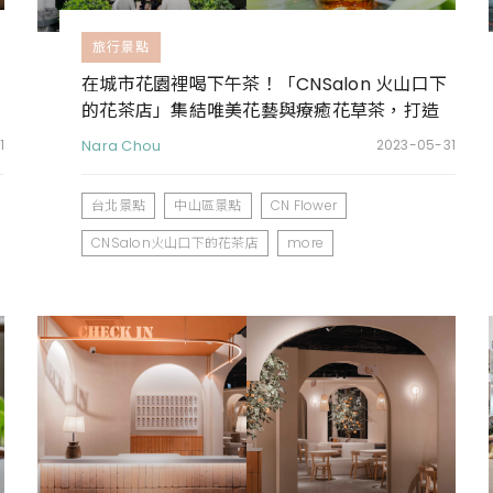
旅行景點
在城市花園裡喝下午茶！「CNSalon 火山口下
的花茶店」集結唯美花藝與療癒花草茶，打造
都市裡的寧靜綠洲
1
Nara Chou
2023-05-31
台北景點
中山區景點
CN Flower
CNSalon火山口下的花茶店
more