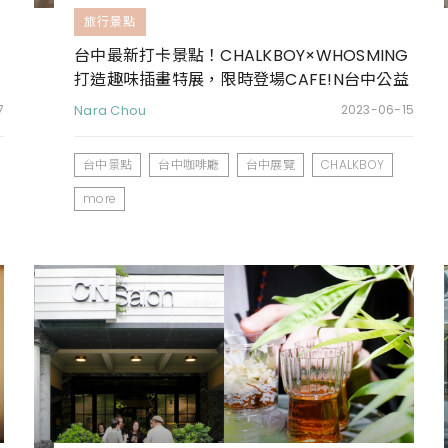
旅行景點
台中最新打卡景點！CHALKBOY×WHOSMING
打造趣味插畫特展，限時登場CAFE!N台中公益
店
7
Nara Chou
2023-06-15
台中景點
台中咖啡廳
台中展覽
CHALKBOY
more