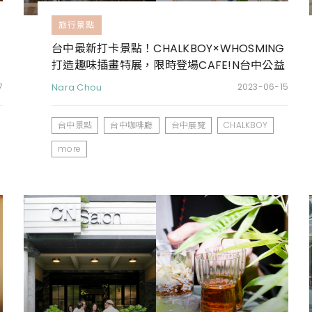
旅行景點
台中最新打卡景點！CHALKBOY×WHOSMING
打造趣味插畫特展，限時登場CAFE!N台中公益
店
7
Nara Chou
2023-06-15
台中景點
台中咖啡廳
台中展覽
CHALKBOY
more