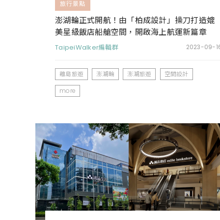
旅行景點
澎湖輪正式開航！由「柏成設計」操刀打造媲
美星級飯店船艙空間，開啟海上航運新篇章
TaipeiWalker編輯群
2023-09-1
離島旅遊
澎湖輪
澎湖旅遊
空間設計
more