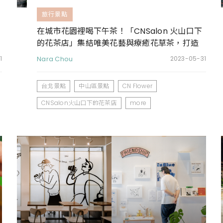
旅行景點
在城市花園裡喝下午茶！「CNSalon 火山口下
的花茶店」集結唯美花藝與療癒花草茶，打造
都市裡的寧靜綠洲
1
Nara Chou
2023-05-31
台北景點
中山區景點
CN Flower
CNSalon火山口下的花茶店
more