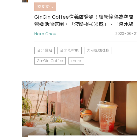
飲食文化
GinGin Coffee信義店登場！繽紛傢俱為空間
營造活潑氛圍，「液態提拉米蘇」、「淡水線
冰茶」必點
Nara Chou
2023-06-2
台北景點
台北咖啡廳
大安區咖啡廳
GinGin Coffee
more