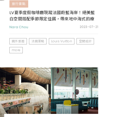
旅行景點
LV夏季度假咖啡廳現蹤法國蔚藍海岸！絕美藍
白空間搭配季節限定佳餚，帶來地中海式的療
癒饗宴
Nara Chou
2023-07-21
國外旅遊
法國景點
Louis Vuitton
空間設計
more