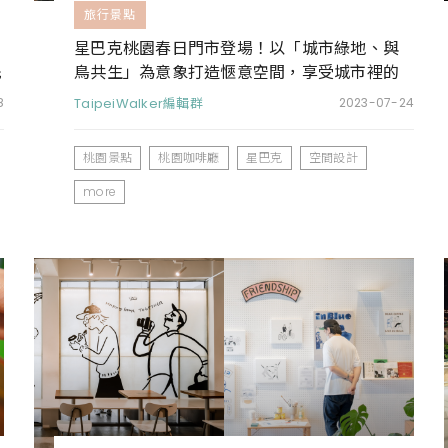
旅行景點
星巴克桃園春日門市登場！以「城市綠地、與
先
鳥共生」為意象打造愜意空間，享受城市裡的
清新寧靜
8
TaipeiWalker編輯群
2023-07-24
桃園景點
桃園咖啡廳
星巴克
空間設計
more