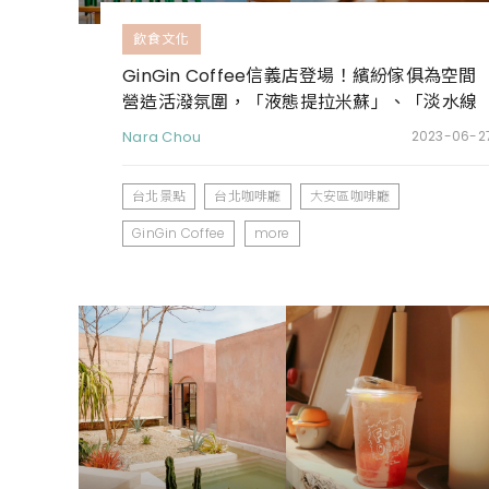
飲食文化
GinGin Coffee信義店登場！繽紛傢俱為空間
營造活潑氛圍，「液態提拉米蘇」、「淡水線
冰茶」必點
Nara Chou
2023-06-2
台北景點
台北咖啡廳
大安區咖啡廳
GinGin Coffee
more