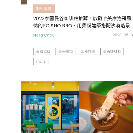
旅行景點
2023泰國曼谷咖啡廳推薦！散發唯美摩洛哥風
情的FO SHO BRO，用柔粉建築搭配沙漠造景
營造度假氛圍
Nara Chou
2023-05-3
泰國旅遊
曼谷景點
國外旅遊
曼谷咖啡廳
more