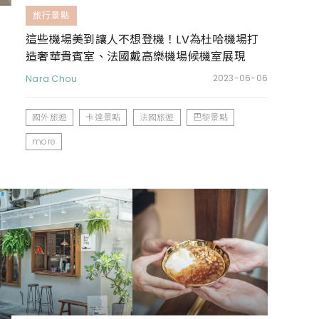
旅行景點
這些機場美到讓人不想登機！LV為杜哈機場打
造奢華貴賓室、法國戴高樂機場候機室展現
「老巴黎」美學
Nara Chou
2023-06-06
國外旅遊
卡達景點
法國旅遊
巴黎景點
more