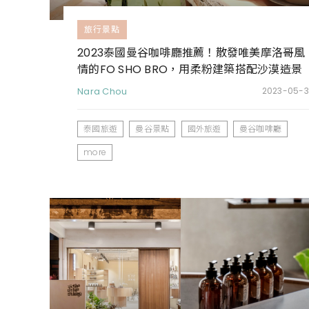
旅行景點
2023泰國曼谷咖啡廳推薦！散發唯美摩洛哥風
情的FO SHO BRO，用柔粉建築搭配沙漠造景
營造度假氛圍
Nara Chou
2023-05-3
泰國旅遊
曼谷景點
國外旅遊
曼谷咖啡廳
more