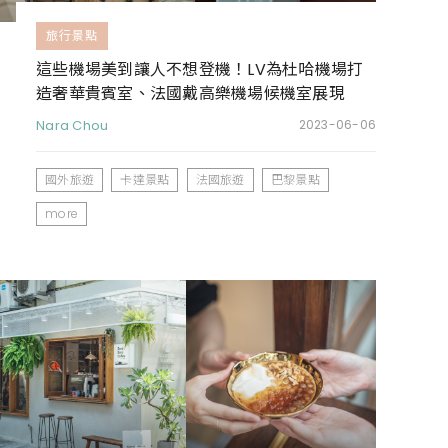
旅行景點
這些機場美到讓人不想登機！LV為杜哈機場打
造奢華貴賓室、法國戴高樂機場候機室展現
「老巴黎」美學
Nara Chou
2023-06-06
國外旅遊
卡達景點
法國旅遊
巴黎景點
more