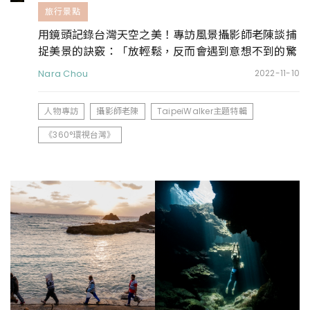
旅行景點
用鏡頭記錄台灣天空之美！專訪風景攝影師老陳談捕
捉美景的訣竅：「放輕鬆，反而會遇到意想不到的驚
喜。」
Nara Chou
2022-11-10
人物專訪
攝影師老陳
TaipeiWalker主題特輯
《360°環視台灣》