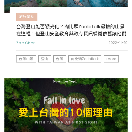
旅行景點
台灣登山能否觀光化？肉比頭Zoebitalk最推的山景
在這裡！但登山安全教育與政府資訊模糊依舊讓他們
憂心
Zoe Chen
2022-11-10
台灣山景
登山
台灣
肉比頭Zoebitalk
more