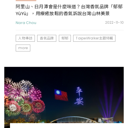
阿里山、日月潭會是什麼味道？台灣香氛品牌「郁郁
YùYù」，用療癒放鬆的香氣訴說台灣山林美景
Nara Chou
2022-11-10
人物專訪
香氛品牌
郁郁
TaipeiWalker主題特輯
more