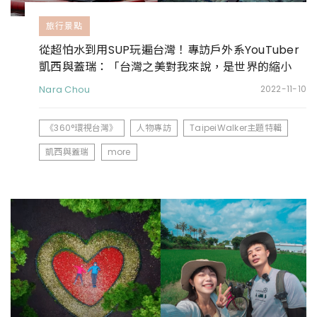
旅行景點
從超怕水到用SUP玩遍台灣！專訪戶外系YouTuber
凱西與蓋瑞：「台灣之美對我來說，是世界的縮小
版。」
Nara Chou
2022-11-10
《360°環視台灣》
人物專訪
TaipeiWalker主題特輯
凱西與蓋瑞
more