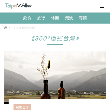
飲食
旅行
休閒
潮流
專欄
>
《360°環視台灣》
《360°環視台灣》
居家生活