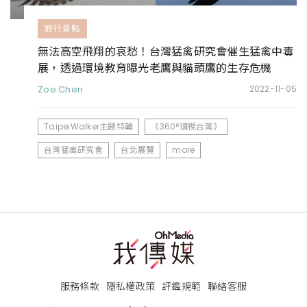
旅行景點
無法高空飛翔的哀愁！台灣猛禽研究會催生猛禽中毒
展，透過環境教育曝光老鷹與貓頭鷹的生存危機
Zoe Chen
2022-11-05
TaipeiWalker主題特輯
《360°環視台灣》
台灣猛禽研究會
台北展覽
more
服務條款
隱私權政策
評鑑規範
聯絡客服