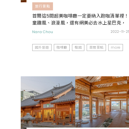
旅行景點
首爾這5間超美咖啡廳一定要納入跑咖清單裡！
童趣風、浪漫風，還有網美必去水上星巴克，
到韓國旅遊也要拍美照！
Nara Chou
2022-11-2
國外旅遊
咖啡廳
韓國
首爾景點
more