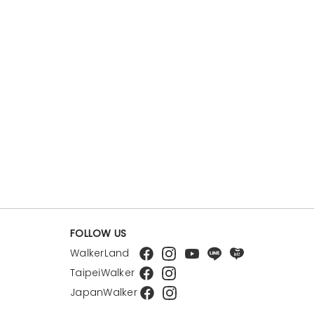
FOLLOW US
WalkerLand
TaipeiWalker
JapanWalker