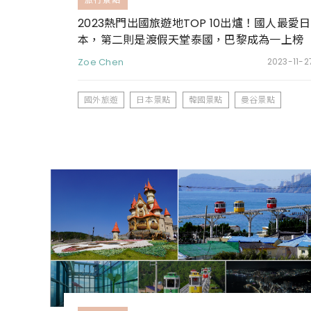
2023熱門出國旅遊地TOP 10出爐！國人最愛日
本，第二則是渡假天堂泰國，巴黎成為一上榜
歐洲城市
Zoe Chen
2023-11-2
國外旅遊
日本景點
韓國景點
曼谷景點