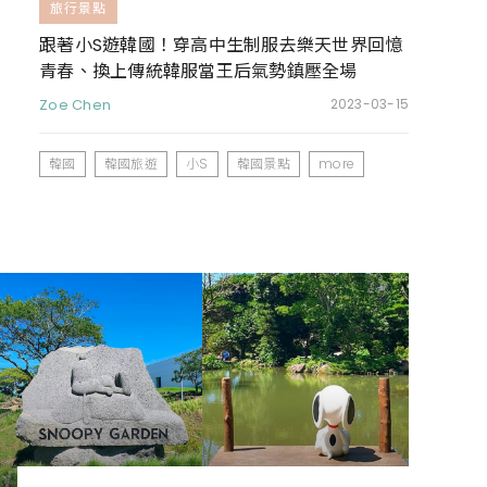
旅行景點
跟著小S遊韓國！穿高中生制服去樂天世界回憶
青春、換上傳統韓服當王后氣勢鎮壓全場
Zoe Chen
2023-03-15
韓國
韓國旅遊
小S
韓國景點
more