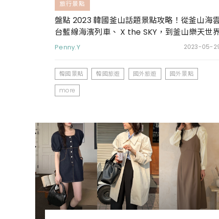
旅行景點
盤點 2023 韓國釜山話題景點攻略！從釜山海
台藍線海濱列車、 X the SKY，到釜山樂天世
樂園，收下這包就對了
Penny.Y
2023-05-2
韓國景點
韓國旅遊
國外旅遊
國外景點
more