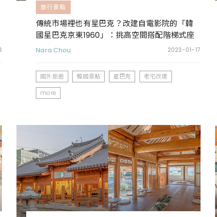
旅行景點
傳統市場裡也有星巴克？改建自電影院的「韓
國星巴克京東1960」：挑高空間搭配階梯式座
位，隨便拍都美翻天
3
Nara Chou
2023-01-17
國外旅遊
韓國景點
星巴克
老宅改建
more