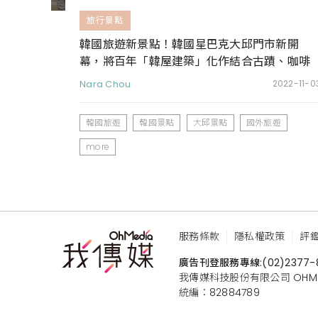
旅行景點
韓國旅遊新景點！韓國星巴克大邱門市新開
幕，將百年「韓屋建築」化作結合古蹟、咖啡
與音樂的複合場域
Nara Chou
2022-11-0
韓國旅遊
韓國景點
大邱景點
國外旅遊
more
服務條款
隱私權政策
評
廣告刊登服務專線:
(02)2377-
我傳媒科技股份有限公司 OHMEDIA
統編：82884789