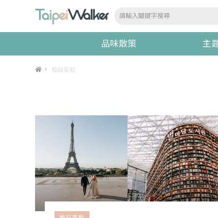
品味散策
主
>
韓國景點
旅行景點