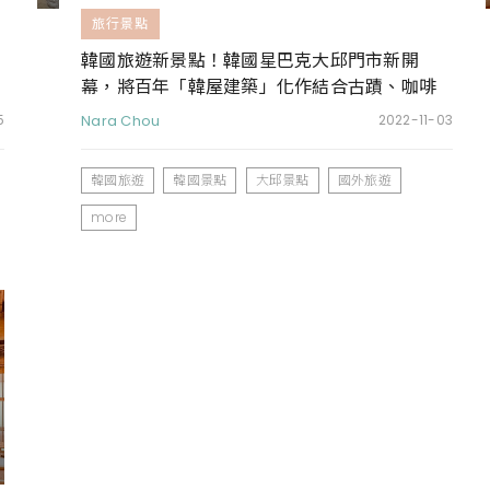
旅行景點
韓國旅遊新景點！韓國星巴克大邱門市新開
幕，將百年「韓屋建築」化作結合古蹟、咖啡
與音樂的複合場域
5
Nara Chou
2022-11-03
韓國旅遊
韓國景點
大邱景點
國外旅遊
more