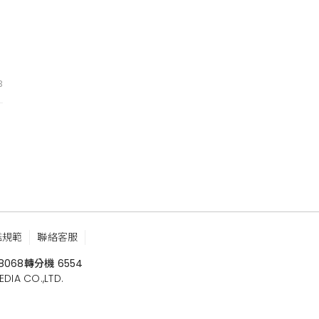
3
鑑規範
聯絡客服
8068
轉分機 6554
 CO.,LTD.