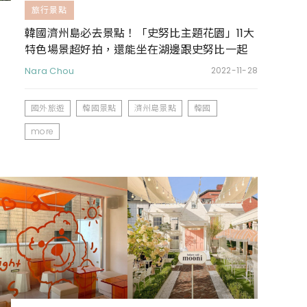
旅行景點
韓國濟州島必去景點！「史努比主題花園」11大
特色場景超好拍，還能坐在湖邊跟史努比一起
發呆放空
Nara Chou
2022-11-28
國外旅遊
韓國景點
濟州島景點
韓國
more