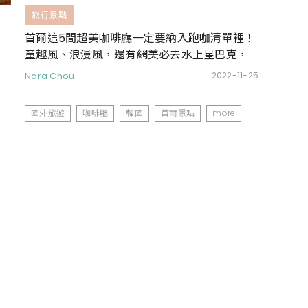
旅行景點
首爾這5間超美咖啡廳一定要納入跑咖清單裡！
童趣風、浪漫風，還有網美必去水上星巴克，
到韓國旅遊也要拍美照！
Nara Chou
2022-11-25
國外旅遊
咖啡廳
韓國
首爾景點
more