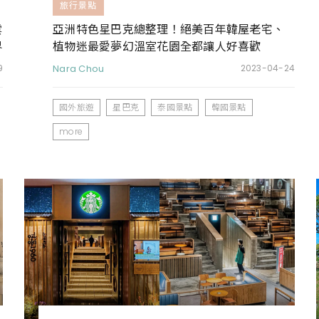
旅行景點
雲
亞洲特色星巴克總整理！絕美百年韓屋老宅、
界
植物迷最愛夢幻溫室花園全都讓人好喜歡
9
Nara Chou
2023-04-24
國外旅遊
星巴克
泰國景點
韓國景點
more