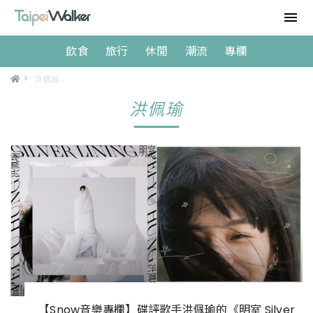
飲食
旅行
休閒
潮流
專欄
>
洪佩瑜
洪佩瑜
【Snow音樂專欄】碟評歌手洪佩瑜的《明室 Silver