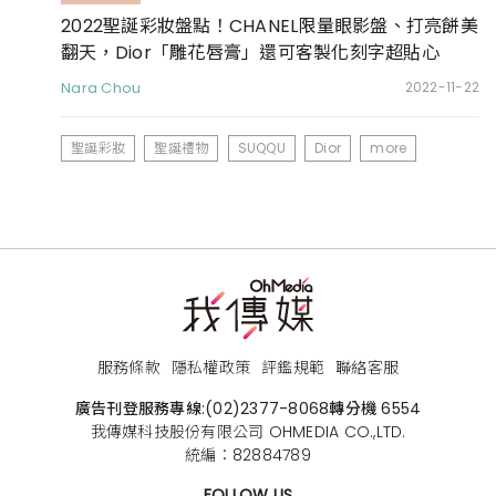
2022聖誕彩妝盤點！CHANEL限量眼影盤、打亮餅美
翻天，Dior「雕花唇膏」還可客製化刻字超貼心
Nara Chou
2022-11-22
聖誕彩妝
聖誕禮物
SUQQU
Dior
more
服務條款
隱私權政策
評鑑規範
聯絡客服
廣告刊登服務專線:
(02)2377-8068
轉分機 6554
我傳媒科技股份有限公司 OHMEDIA CO.,LTD.
統編：82884789
FOLLOW US