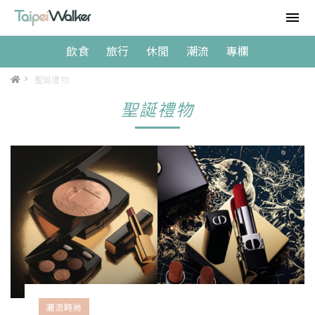
飲食
旅行
休閒
潮流
專欄
>
聖誕禮物
聖誕禮物
潮流時尚