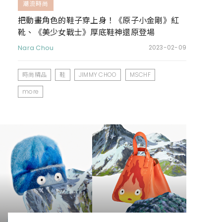
潮流時尚
把動畫角色的鞋子穿上身！《原子小金剛》紅
靴、《美少女戰士》厚底鞋神還原登場
Nara Chou
2023-02-09
時尚精品
鞋
JIMMY CHOO
MSCHF
more