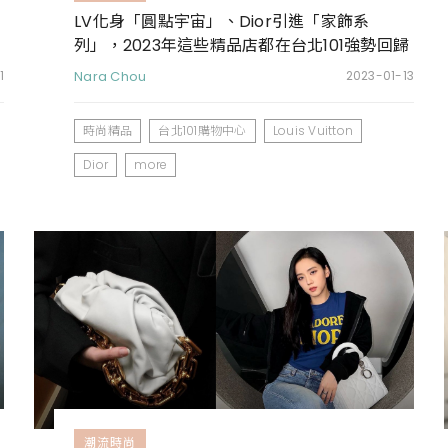
LV化身「圓點宇宙」、Dior引進「家飾系
、
列」，2023年這些精品店都在台北101強勢回歸
啦！
1
Nara Chou
2023-01-13
時尚精品
台北101購物中心
Louis Vuitton
Dior
more
潮流時尚