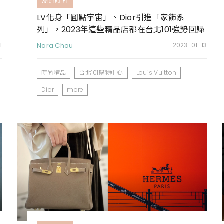
潮流時尚
LV化身「圓點宇宙」、Dior引進「家飾系
、
列」，2023年這些精品店都在台北101強勢回歸
啦！
1
Nara Chou
2023-01-13
時尚精品
台北101購物中心
Louis Vuitton
Dior
more