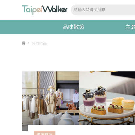
品味散策
主
>
時尚精品
潮流時尚