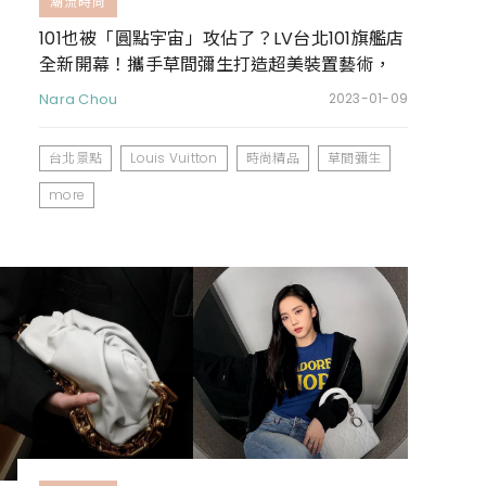
潮流時尚
101也被「圓點宇宙」攻佔了？LV台北101旗艦店
全新開幕！攜手草間彌生打造超美裝置藝術，
還能搶先買到聯名包款
Nara Chou
2023-01-09
台北景點
Louis Vuitton
時尚精品
草間彌生
more