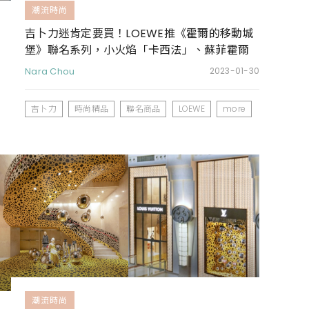
潮流時尚
吉卜力迷肯定要買！LOEWE推《霍爾的移動城
堡》聯名系列，小火焰「卡西法」、蘇菲霍爾
都變成超美的質感包款啦
Nara Chou
2023-01-30
吉卜力
時尚精品
聯名商品
LOEWE
more
潮流時尚