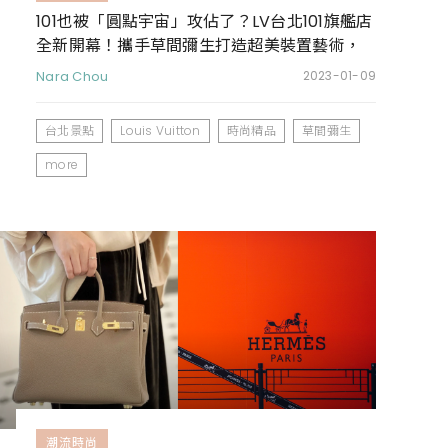
101也被「圓點宇宙」攻佔了？LV台北101旗艦店
全新開幕！攜手草間彌生打造超美裝置藝術，
還能搶先買到聯名包款
Nara Chou
2023-01-09
台北景點
Louis Vuitton
時尚精品
草間彌生
more
潮流時尚