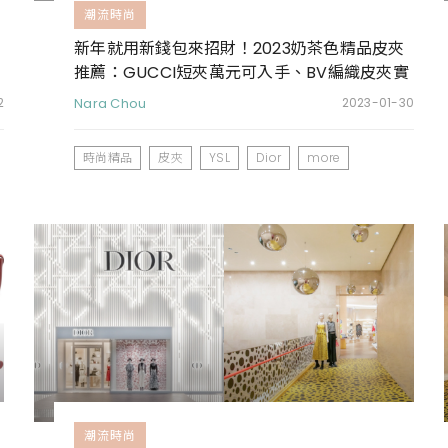
潮流時尚
新年就用新錢包來招財！2023奶茶色精品皮夾
推薦：GUCCI短夾萬元可入手、BV編織皮夾實
用又耐看
2
Nara Chou
2023-01-30
時尚精品
皮夾
YSL
Dior
more
潮流時尚