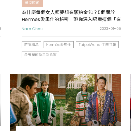
潮流時尚
為什麼每個女人都夢想有顆柏金包？5個關於
Hermès愛馬仕的秘密，帶你深入認識這個「有
錢也買不到」的高奢精品包品牌
6
Nara Chou
2023-01-05
時尚精品
Hermès愛馬仕
TaipeiWalker主題特輯
最奢華的新年新希望