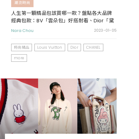
潮流時尚
人生第一顆精品包該買哪一款？盤點各大品牌
經典包款：BV「雲朵包」好搭耐看、Dior「黛
妃包」連Jisoo也愛揹
Nara Chou
2023-01-05
時尚精品
Louis Vuitton
Dior
CHANEL
more