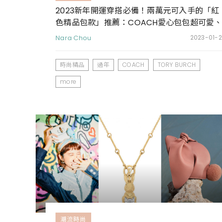
2023新年開運穿搭必備！兩萬元可入手的「紅
色精品包款」推薦：COACH愛心包包超可愛
MK鍊條包日常也可揹
Nara Chou
2023-01-2
時尚精品
過年
COACH
TORY BURCH
more
潮流時尚