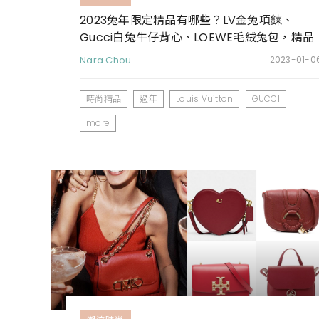
2023兔年限定精品有哪些？LV金兔項鍊、
Gucci白兔牛仔背心、LOEWE毛絨兔包，精品
大牌也抵擋不了兔兔的可愛魅力
Nara Chou
2023-01-0
時尚精品
過年
Louis Vuitton
GUCCI
more