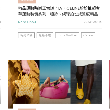
登
精品運動時尚正當道？LV、CELINE紛紛推超奢
華運動裝備系列，啞鈴、網球拍也成質感精品
小物
8
Nara Chou
2023-05-15
時尚精品
療癒小物
Louis Vuitton
Celine