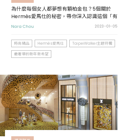
為什麼每個女人都夢想有顆柏金包？5個關於
Hermès愛馬仕的秘密，帶你深入認識這個「有
錢也買不到」的高奢精品包品牌
Nara Chou
2023-01-05
時尚精品
Hermès愛馬仕
TaipeiWalker主題特輯
最奢華的新年新希望