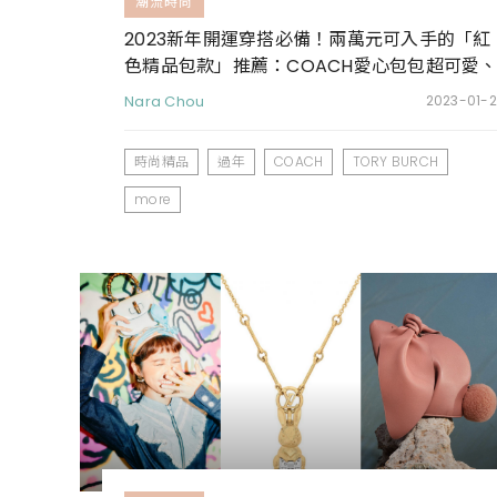
潮流時尚
2023新年開運穿搭必備！兩萬元可入手的「紅
色精品包款」推薦：COACH愛心包包超可愛
MK鍊條包日常也可揹
Nara Chou
2023-01-2
時尚精品
過年
COACH
TORY BURCH
more