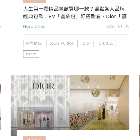
人生第一顆精品包該買哪一款？盤點各大品牌
經典包款：BV「雲朵包」好搭耐看、Dior「黛
妃包」連Jisoo也愛揹
6
Nara Chou
2023-01-05
時尚精品
Louis Vuitton
Dior
CHANEL
more