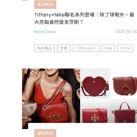
潮流時尚
Tiffany×Nike聯名系列登場：除了球鞋外，最
大亮點竟然是支牙刷？
Nara Chou
2023-02-0
時尚精品
球鞋
Tiffany&Co
Nike
more
潮流時尚