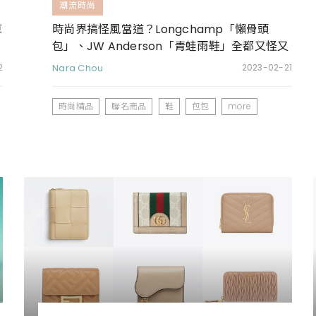
潮流時尚
草
時尚界搞怪風當道？Longchamp「懶骨頭
包」、JW Anderson「青蛙雨鞋」全都又怪又
時髦
2
Nara Chou
2023-02-21
時尚精品
聯名商品
鞋
包包
more