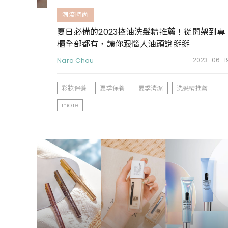
潮流時尚
夏日必備的2023控油洗髮精推薦！從開架到專
櫃全部都有，讓你跟惱人油頭說掰掰
Nara Chou
2023-06-1
彩妝保養
夏季保養
夏季清潔
洗髮精推薦
more