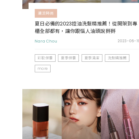
潮流時尚
夏日必備的2023控油洗髮精推薦！從開架到專
櫃全部都有，讓你跟惱人油頭說掰掰
Nara Chou
2023-06-1
彩妝保養
夏季保養
夏季清潔
洗髮精推薦
more