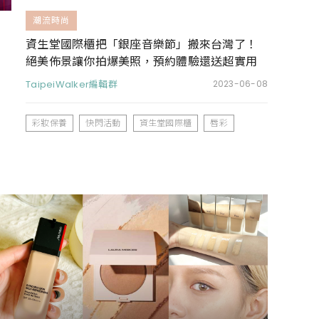
潮流時尚
資生堂國際櫃把「銀座音樂節」搬來台灣了！
絕美佈景讓你拍爆美照，預約體驗還送超實用
彩妝保養旅行組
TaipeiWalker編輯群
2023-06-08
彩妝保養
快閃活動
資生堂國際櫃
唇彩