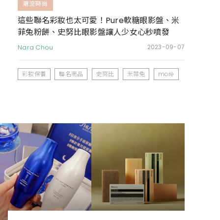
潮流時尚
這些聯名彩妝也太可愛！Pure軟糖眼影盤、米
菲兔粉餅、史努比眼影盤讓人少女心秒噴發
Nara Chou
2023-09-07
彩妝保養
聯名商品
史努比
米菲兔
more