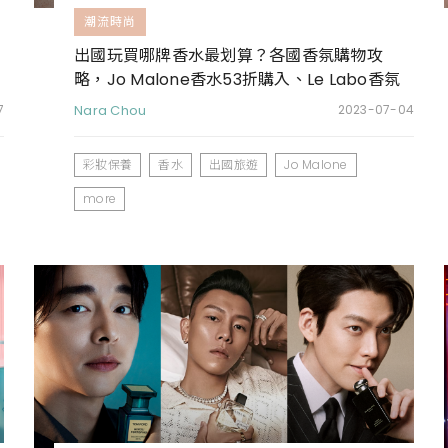
潮流時尚
出國玩買哪牌香水最划算？各國香氛購物攻
略，Jo Malone香水53折購入、Le Labo香氛
日韓價格都好甜
7
Nara Chou
2023-07-04
彩妝保養
香水
出國旅遊
Jo Malone
more