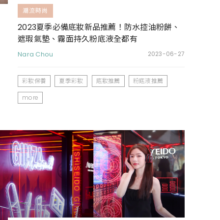
潮流時尚
2023夏季必備底妝新品推薦！防水控油粉餅、
遮瑕氣墊、霧面持久粉底液全都有
Nara Chou
2023-06-27
彩妝保養
夏季彩妝
底妝推薦
粉底液推薦
more