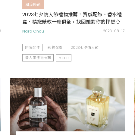
潮流時尚
2023七夕情人節禮物推薦！質感配飾、香水禮
盒、精緻錶款一應俱全，找回她對你的怦然心
動
6
Nara Chou
2023-08-17
時尚配件
彩妝保養
2023七夕情人節
情人節禮物推薦
more