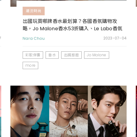
潮流時尚
出國玩買哪牌香水最划算？各國香氛購物攻
略，Jo Malone香水53折購入、Le Labo香氛
日韓價格都好甜
7
Nara Chou
2023-07-04
彩妝保養
香水
出國旅遊
Jo Malone
more