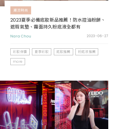
潮流時尚
2023夏季必備底妝新品推薦！防水控油粉餅、
遮瑕氣墊、霧面持久粉底液全都有
Nara Chou
2023-06-27
彩妝保養
夏季彩妝
底妝推薦
粉底液推薦
more