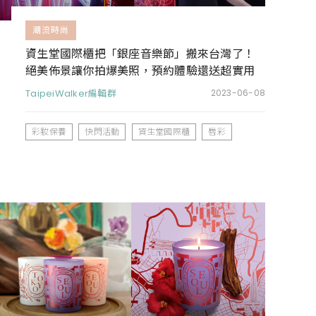
潮流時尚
資生堂國際櫃把「銀座音樂節」搬來台灣了！
絕美佈景讓你拍爆美照，預約體驗還送超實用
彩妝保養旅行組
TaipeiWalker編輯群
2023-06-08
彩妝保養
快閃活動
資生堂國際櫃
唇彩