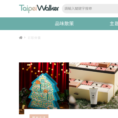
品味散策
主
>
彩妝保養
居家生活