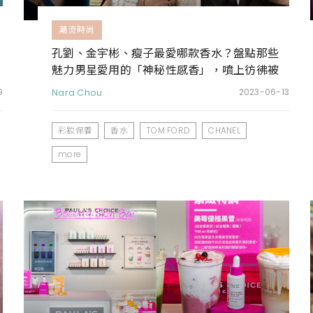
潮流時尚
孔劉、金宇彬、瘦子最愛哪款香水？盤點那些
魅力男星愛用的「神秘性感香」，噴上彷彿被
他們擁入懷
9
Nara Chou
2023-06-13
彩妝保養
香水
TOM FORD
CHANEL
more