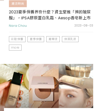
潮流時尚
2023夏季保養界夯什麼？資生堂推「擦的玻尿
酸」，IPSA膠原蛋白乳霜、Aesop香皂新上市
Nara Chou
2023-08-03
彩妝保養
夏季保養
菁華液
保濕乳液
more