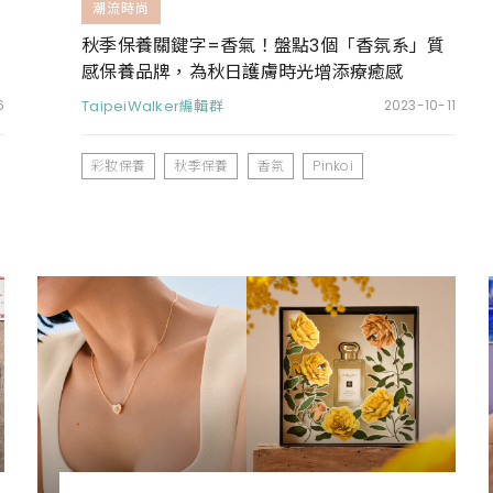
潮流時尚
秋季保養關鍵字=香氣！盤點3個「香氛系」質
感保養品牌，為秋日護膚時光增添療癒感
6
TaipeiWalker編輯群
2023-10-11
彩妝保養
秋季保養
香氛
Pinkoi