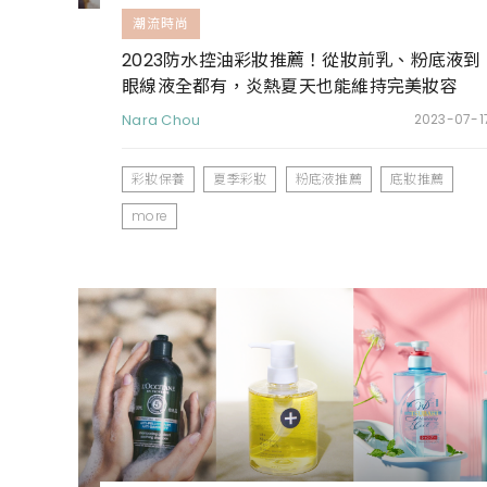
潮流時尚
2023防水控油彩妝推薦！從妝前乳、粉底液到
眼線液全都有，炎熱夏天也能維持完美妝容
Nara Chou
2023-07-1
彩妝保養
夏季彩妝
粉底液推薦
底妝推薦
more