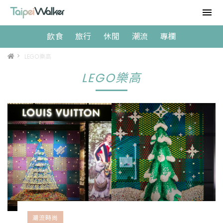
飲食
旅行
休閒
潮流
專欄
>
LEGO樂高
LEGO樂高
潮流時尚