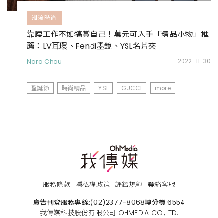
潮流時尚
靠腰工作不如犒賞自己！萬元可入手「精品小物」推
薦：LV耳環、Fendi墨鏡、YSL名片夾
Nara Chou
2022-11-30
聖誕節
時尚精品
YSL
GUCCI
more
服務條款
隱私權政策
評鑑規範
聯絡客服
廣告刊登服務專線:
(02)2377-8068
轉分機 6554
我傳媒科技股份有限公司 OHMEDIA CO.,LTD.