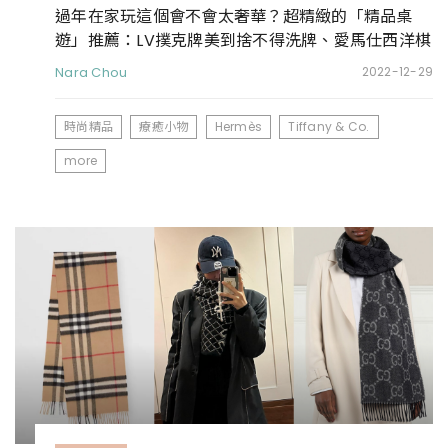
過年在家玩這個會不會太奢華？超精緻的「精品桌
遊」推薦：LV撲克牌美到捨不得洗牌、愛馬仕西洋棋
超像收藏品
Nara Chou
2022-12-29
時尚精品
療癒小物
Hermès
Tiffany & Co.
more