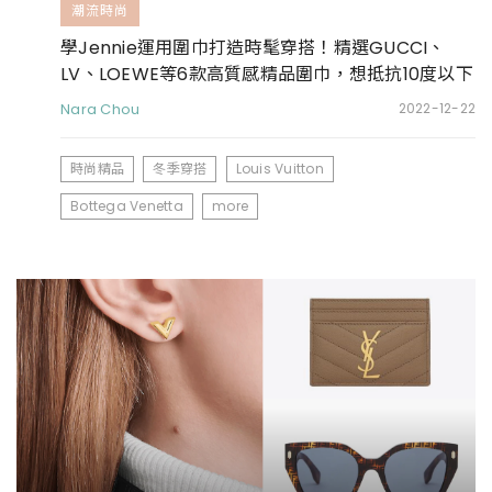
潮流時尚
學Jennie運用圍巾打造時髦穿搭！精選GUCCI、
LV、LOEWE等6款高質感精品圍巾，想抵抗10度以下
低溫必收
Nara Chou
2022-12-22
時尚精品
冬季穿搭
Louis Vuitton
Bottega Venetta
more