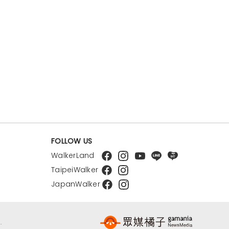
FOLLOW US
WalkerLand
TaipeiWalker
JapanWalker
.