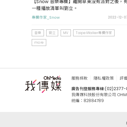
【Snow 音樂專欄】離開草東沒有派對之後，
一種播放清單叫劉立。
專欄作家_Snow
2022-12-0
音樂
劉立
MV
TaipeiWalker專欄作家
more
服務條款
隱私權政策
評
廣告刊登服務專線:
(02)2377-
我傳媒科技股份有限公司 OHMEDIA
統編：82884789