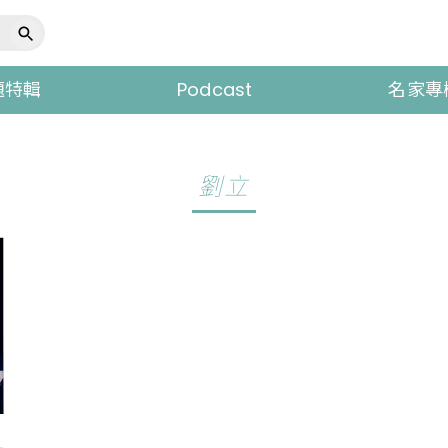
題特輯
Podcast
名家專
劉立