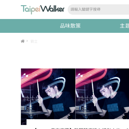
品味散策
主
>
劉立