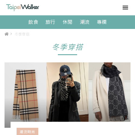
飲食
旅行
休閒
潮流
專欄
>
冬季穿搭
冬季穿搭
潮流時尚