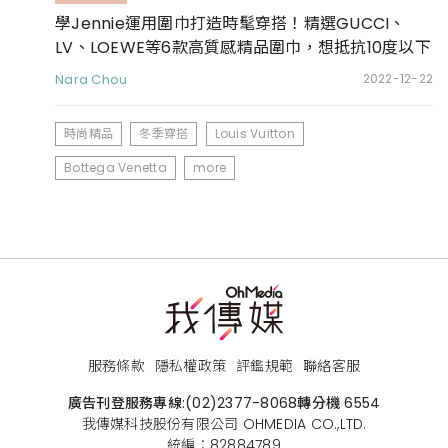
學Jennie運用圍巾打造時髦穿搭！精選GUCCI、
LV、LOEWE等6款高質感精品圍巾，想抵抗10度以下
低溫必收
Nara Chou
2022-12-22
時尚精品
冬季穿搭
Louis Vuitton
Bottega Venetta
more
服務條款
隱私權政策
評鑑規範
聯絡客服
廣告刊登服務專線:
(02)2377-8068
轉分機 6554
我傳媒科技股份有限公司 OHMEDIA CO.,LTD.
統編：82884789