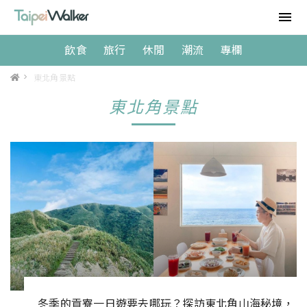
飲食
旅行
休閒
潮流
專欄
>
東北角景點
東北角景點
冬季的貢寮一日遊要去哪玩？探訪東北角山海秘境，