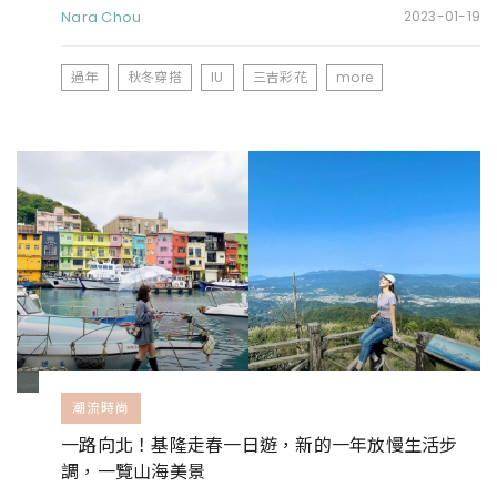
滿滿
Nara Chou
2023-01-19
過年
秋冬穿搭
IU
三吉彩花
more
潮流時尚
一路向北！基隆走春一日遊，新的一年放慢生活步
調，一覽山海美景