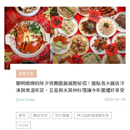
飲食文化
聰明媳婦的除夕夜團圓飯減壓秘招！盤點各大飯店冷
凍與常溫年菜，五星與米其林料理讓今年圍爐好享受
Zoe Chen
2023-01-06
過年
飯店年菜
除夕圍爐
林口亞昕福朋喜來登
more