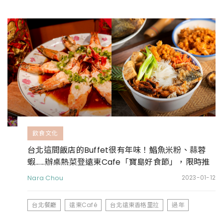
飲食文化
台北這間飯店的Buffet很有年味！鯧魚米粉、蒜蓉
蝦……辦桌熱菜登遠東Cafe「寶島好食節」，限時推
出
Nara Chou
2023-01-12
台北餐廳
遠東Café
台北遠東香格里拉
過年