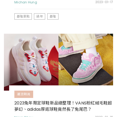
Michan Hung
2023-01-17
基隆景點
過年
基隆
潮流時尚
2023兔年限定球鞋新品總整理！VANS粉紅絨毛鞋超
夢幻、adidas厚底球鞋竟然長了兔尾巴？