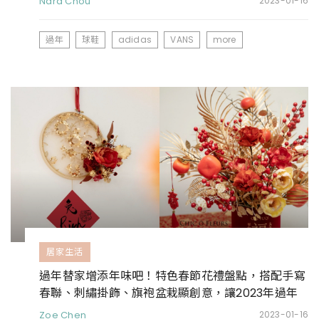
Nara Chou
2023-01-16
過年
球鞋
adidas
VANS
more
居家生活
過年替家增添年味吧！特色春節花禮盤點，搭配手寫
春聯、刺繡掛飾、旗袍盆栽顯創意，讓2023年過年
不庸俗
Zoe Chen
2023-01-16