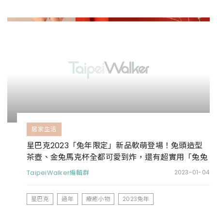
居家生活
星巴克2023「兔年限定」新品軟萌登場！兔頭造型
茶壺、金兔馬克杯全都可愛到炸，還有超實用「兔兔
茶濾器組」等你來收藏
TaipeiWalker編輯群
2023-01-04
星巴克
過年
療癒小物
2023兔年