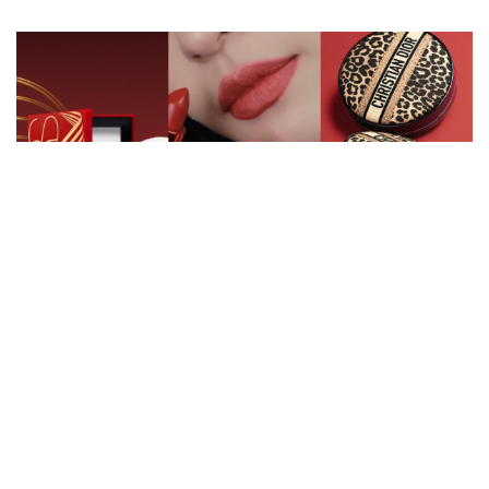
潮流時尚
2023新年限定彩妝有這些！NARS「金紅配色」蜜粉
餅超喜氣、Dior豹紋氣墊美出新高度，用新彩妝開啟
一年好運
Nara Chou
2023-01-03
新年彩妝
過年
Dior
NARS
more