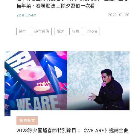
備年菜、春聯貼法……除夕習俗一次看
Zoe Chen
2023-01-20
過年
過年習俗
除夕
守歲
more
娛樂藝文
2023除夕圍爐春節特別節目：《WE ARE》邀請金曲