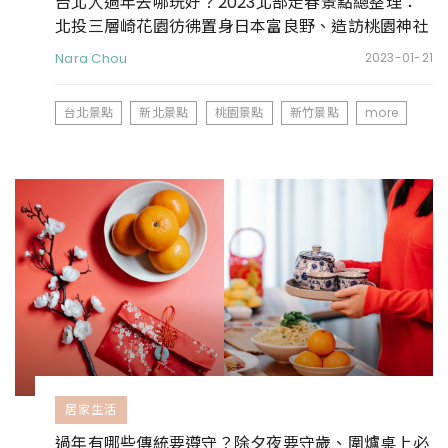
台北人過年去哪玩好？2023北部走春景點總整理：
北投三層崎花園彷彿置身日本富良野、造訪桃園神社
開啟一年好運
Nara Chou
2023-01-21
台北景點
新北景點
桃園景點
新竹景點
more
居家生活
過年有哪些傳統要遵守？除夕夜要守歲、圍爐桌上必