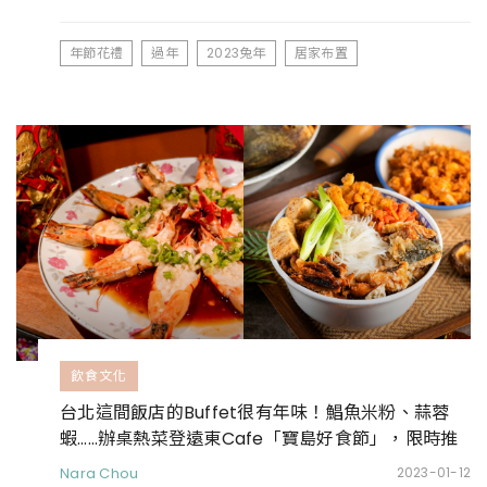
年節花禮
過年
2023兔年
居家布置
飲食文化
台北這間飯店的Buffet很有年味！鯧魚米粉、蒜蓉
蝦……辦桌熱菜登遠東Cafe「寶島好食節」，限時推
出
Nara Chou
2023-01-12