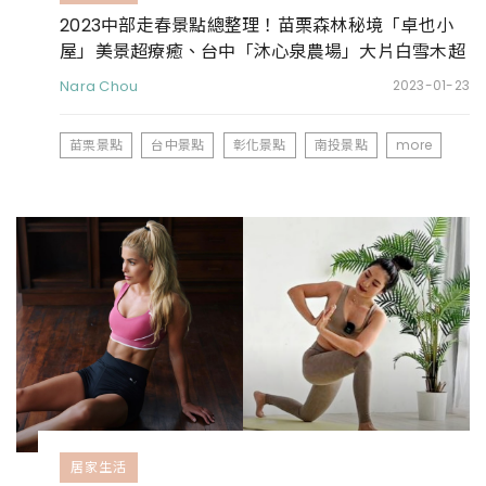
2023中部走春景點總整理！苗栗森林秘境「卓也小
屋」美景超療癒、台中「沐心泉農場」大片白雪木超
好拍
Nara Chou
2023-01-23
苗栗景點
台中景點
彰化景點
南投景點
more
居家生活