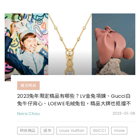
潮流時尚
2023兔年限定精品有哪些？LV金兔項鍊、Gucci白
兔牛仔背心、LOEWE毛絨兔包，精品大牌也抵擋不
了兔兔的可愛魅力
Nara Chou
2023-01-06
時尚精品
過年
Louis Vuitton
GUCCI
more