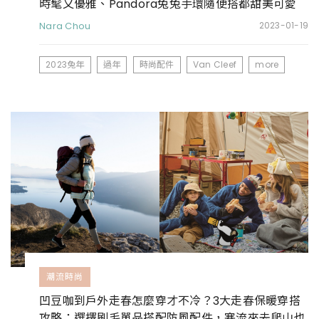
時髦又優雅、Pandora兔兔手環隨便搭都甜美可愛
Nara Chou
2023-01-19
2023兔年
過年
時尚配件
Van Cleef
more
潮流時尚
凹豆咖到戶外走春怎麼穿才不冷？3大走春保暖穿搭
攻略：選擇刷毛單品搭配防風配件，寒流來去爬山也