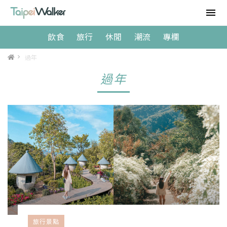
飲食
旅行
休閒
潮流
專欄
>
過年
過年
旅行景點