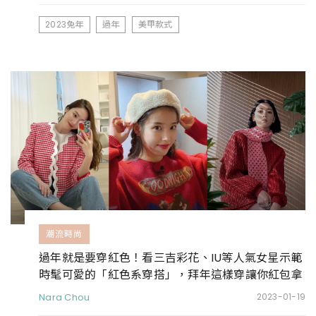
2023兔年
過年
美甲款式
潮流時尚
過年就是要穿紅色！看三吉彩花、IU等人氣女星示範
時髦可愛的「紅色系穿搭」，拜年這樣穿讓你紅包拿
滿滿
Nara Chou
2023-01-19