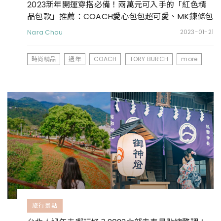
2023新年開運穿搭必備！兩萬元可入手的「紅色精
品包款」推薦：COACH愛心包包超可愛、MK鍊條包
日常也可揹
Nara Chou
2023-01-21
時尚精品
過年
COACH
TORY BURCH
more
旅行景點