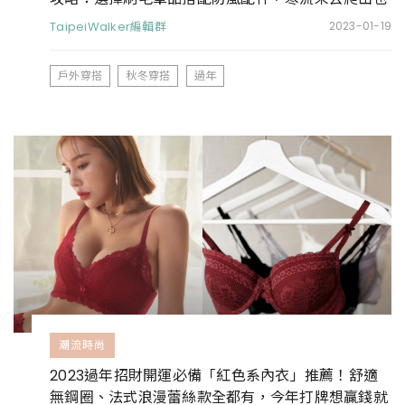
不怕
TaipeiWalker編輯群
2023-01-19
戶外穿搭
秋冬穿搭
過年
潮流時尚
2023過年招財開運必備「紅色系內衣」推薦！舒適
無鋼圈、法式浪漫蕾絲款全都有，今年打牌想贏錢就