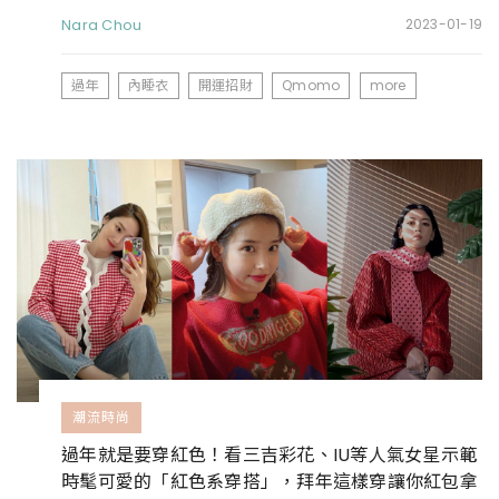
靠它們
Nara Chou
2023-01-19
過年
內睡衣
開運招財
Qmomo
more
潮流時尚
過年就是要穿紅色！看三吉彩花、IU等人氣女星示範
時髦可愛的「紅色系穿搭」，拜年這樣穿讓你紅包拿