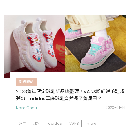
潮流時尚
2023兔年限定球鞋新品總整理！VANS粉紅絨毛鞋超
夢幻、adidas厚底球鞋竟然長了兔尾巴？
Nara Chou
2023-01-16
過年
球鞋
adidas
VANS
more