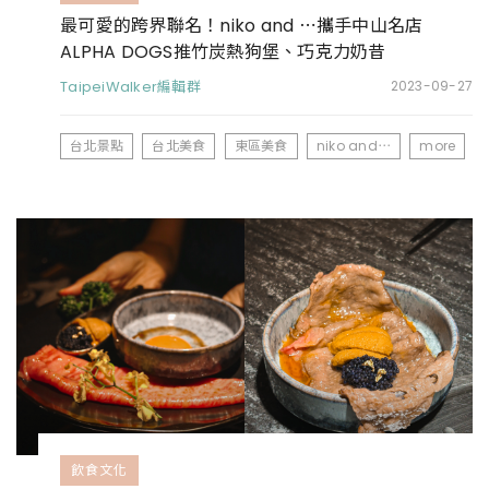
最可愛的跨界聯名！niko and ⋯攜手中山名店
ALPHA DOGS推竹炭熱狗堡、巧克力奶昔
TaipeiWalker編輯群
2023-09-27
台北景點
台北美食
東區美食
niko and⋯
more
飲食文化