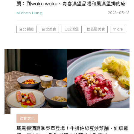
薦：到waku waku、青春漢堡品嚐和風漢堡排的療
癒美味
Michan Hung
2023-05-13
台北餐廳
台北美食
日式漢堡
信義區美食
more
飲食文化
瑪黑餐酒夏季菜單登場！牛排佐綠豆炒菜脯、仙草雞