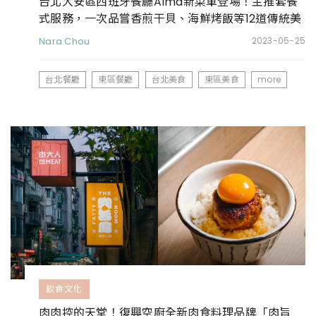
台北大安區西班牙餐廳Alma新菜單登場！主推套餐
式服務，一次品嘗香煎干貝、海鮮烤飯等12道傳統美
食
Nara Chou
2023-05-25
台北餐廳
東區餐廳
台北美食
東區美食
more
飲食文化
肉肉控的天堂！復興空廚全新肉食料理品牌「肉旨