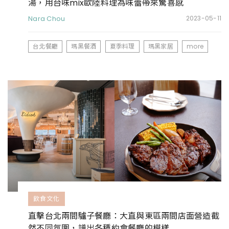
湯，用台味mix歐陸料理為味蕾帶來驚喜感
Nara Chou
2023-05-11
台北餐廳
瑪黑餐酒
夏季料理
瑪黑家居
more
飲食文化
直擊台北兩間驢子餐廳：大直與東區兩間店面營造截
然不同氛圍，譜出各種約會餐廳的模樣