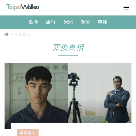
飲食
旅行
休閒
潮流
專欄
>
罪後真相
罪後真相
娛樂藝文