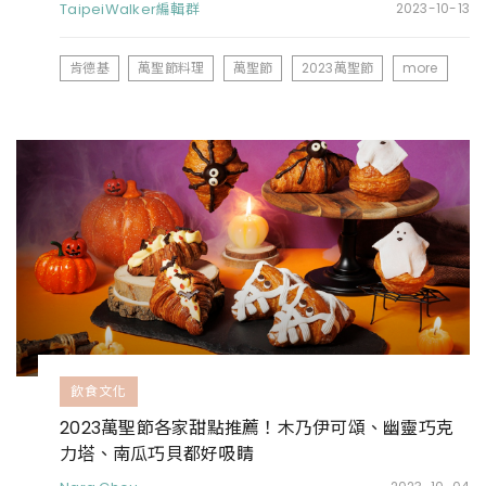
TaipeiWalker編輯群
2023-10-13
肯德基
萬聖節料理
萬聖節
2023萬聖節
more
飲食文化
2023萬聖節各家甜點推薦！木乃伊可頌、幽靈巧克
力塔、南瓜巧貝都好吸睛