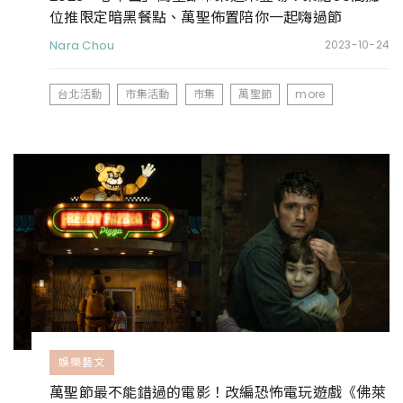
位推限定暗黑餐點、萬聖佈置陪你一起嗨過節
Nara Chou
2023-10-24
台北活動
市集活動
市集
萬聖節
more
娛樂藝文
萬聖節最不能錯過的電影！改編恐怖電玩遊戲《佛萊