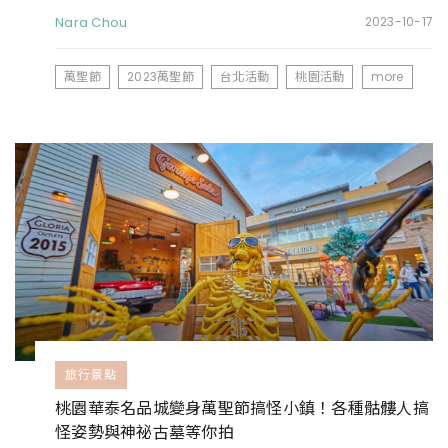
Nara Chou
2023-10-17
萬聖節
2023萬聖節
台北活動
桃園活動
more
旅行景點
桃園華泰名品城變身萬聖節搞怪小鎮！各種骷髏人搞
怪姿勢與神祕古墓等你拍