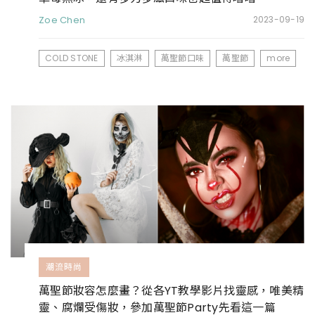
Zoe Chen
2023-09-19
COLD STONE
冰淇淋
萬聖節口味
萬聖節
more
潮流時尚
萬聖節妝容怎麼畫？從各YT教學影片找靈感，唯美精
靈、腐爛受傷妝，參加萬聖節Party先看這一篇