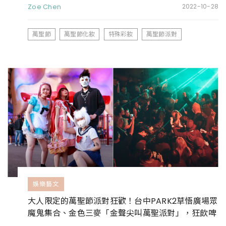
Zoe Chen
2022-10-28
萬聖節
萬聖節化妝
特殊彩妝
萬聖節派對
娛樂藝文
大人限定的萬聖節派對狂歡！台中PARK2草悟廣場眾
魔鬼集合、金色三麥「金聲尖叫萬聖派對」，狂飲啤
酒還有DJ打碟玩到翻