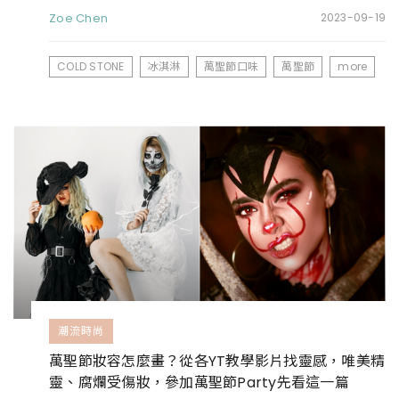
Zoe Chen
2023-09-19
COLD STONE
冰淇淋
萬聖節口味
萬聖節
more
潮流時尚
萬聖節妝容怎麼畫？從各YT教學影片找靈感，唯美精
靈、腐爛受傷妝，參加萬聖節Party先看這一篇