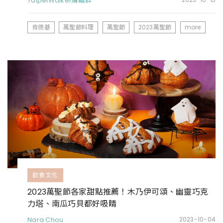
TaipeiWalker編輯群
肯德基
萬聖節料理
萬聖節
2023萬聖節
more
飲食文化
2023萬聖節各家甜點推薦！木乃伊可頌、幽靈巧克
力塔、南瓜巧貝都好吸睛
Nara Chou
2023-10-04