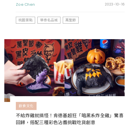
Zoe Chen
2023-10-16
桃園景點
華泰名品城
萬聖節
飲食文化
不給炸雞就搞怪！肯德基超狂「暗黑系炸全雞」驚喜
回歸，搭配三種彩色沾醬挑戰吃貨創意