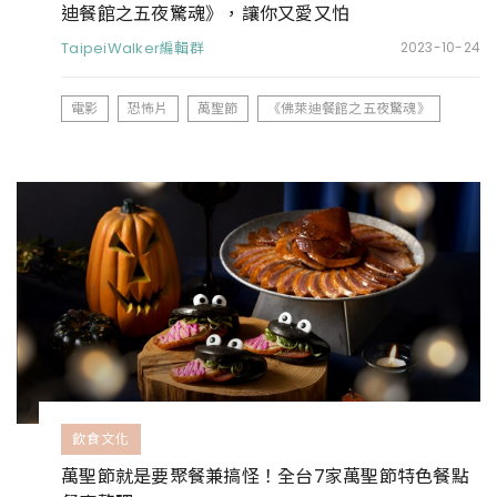
迪餐館之五夜驚魂》，讓你又愛又怕
TaipeiWalker編輯群
2023-10-24
電影
恐怖片
萬聖節
《佛萊迪餐館之五夜驚魂》
飲食文化
萬聖節就是要聚餐兼搞怪！全台7家萬聖節特色餐點