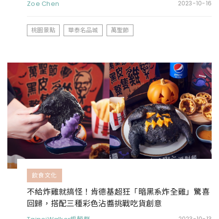
Zoe Chen
2023-10-16
桃園景點
華泰名品城
萬聖節
飲食文化
不給炸雞就搞怪！肯德基超狂「暗黑系炸全雞」驚喜
回歸，搭配三種彩色沾醬挑戰吃貨創意
2023-10-13