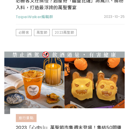
必勝客又在搞怪？超獵奇「幽靈比薩」將鳳爪、腸粉
入料，打造最浮誇的萬聖饗宴
TaipeiWalker編輯群
2023-10-25
必勝客
萬聖節
2023萬聖節
旅行景點
2023「心中山」萬聖節市集週末登場！集結50間攤