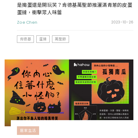
是搗蛋還是開玩笑？肯德基萬聖節推灑滿青蔥的皮蛋
蛋撻，衝擊眾人味蕾
Zoe Chen
2023-10-26
肯德基
蛋撻
萬聖節
居家生活