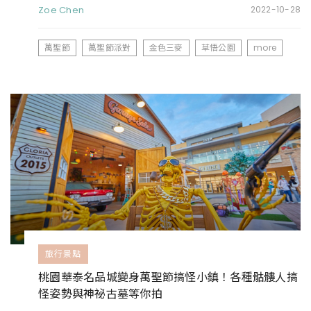
酒還有DJ打碟玩到翻
Zoe Chen
2022-10-28
萬聖節
萬聖節派對
金色三麥
草悟公園
more
旅行景點
桃園華泰名品城變身萬聖節搞怪小鎮！各種骷髏人搞
怪姿勢與神祕古墓等你拍