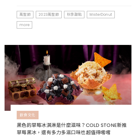
萬聖節
2023萬聖節
秋季甜點
MisterDonut
more
飲食文化
黑色的草莓冰淇淋是什麼滋味？COLD STONE新推
草莓黑冰，還有多力多滋口味也超值得嚐嚐