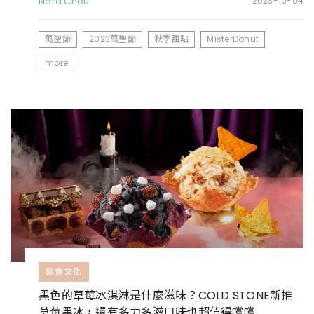
Nara Chou
2023-10-04
萬聖節
2023萬聖節
秋季甜點
MisterDonut
more
飲食文化
黑色的草莓冰淇淋是什麼滋味？COLD STONE新推
草莓黑冰，還有多力多滋口味也超值得嚐嚐