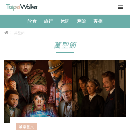
飲食
旅行
休閒
潮流
專欄
>
萬聖節
萬聖節
娛樂藝文