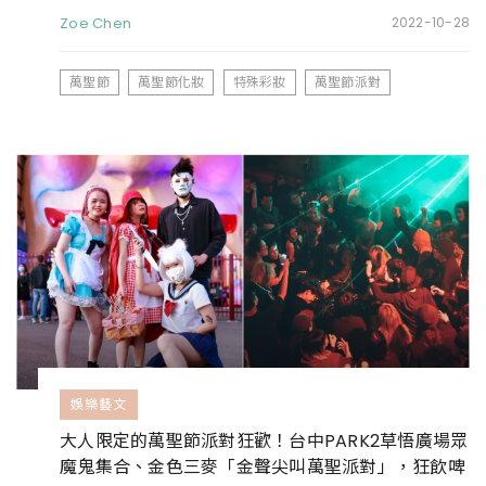
Zoe Chen
2022-10-28
萬聖節
萬聖節化妝
特殊彩妝
萬聖節派對
娛樂藝文
大人限定的萬聖節派對狂歡！台中PARK2草悟廣場眾
魔鬼集合、金色三麥「金聲尖叫萬聖派對」，狂飲啤