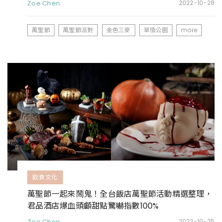
Zoe Chen
2022-10-28
萬聖節
萬聖節派對
金色三麥
草悟公園
more
飲食文化
萬聖節一起來鬧鬼！全台飯店萬聖節活動精選整理，
君品酒店爆血頭顱甜點驚嚇指數100%
Zoe Chen
2022-10-25