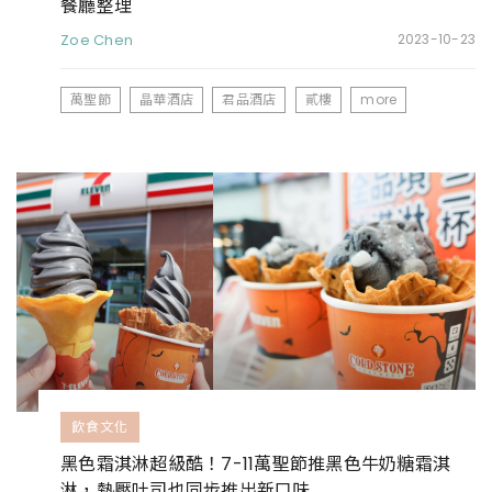
餐廳整理
Zoe Chen
2023-10-23
萬聖節
晶華酒店
君品酒店
貳樓
more
飲食文化
黑色霜淇淋超級酷！7-11萬聖節推黑色牛奶糖霜淇
淋，熱壓吐司也同步推出新口味