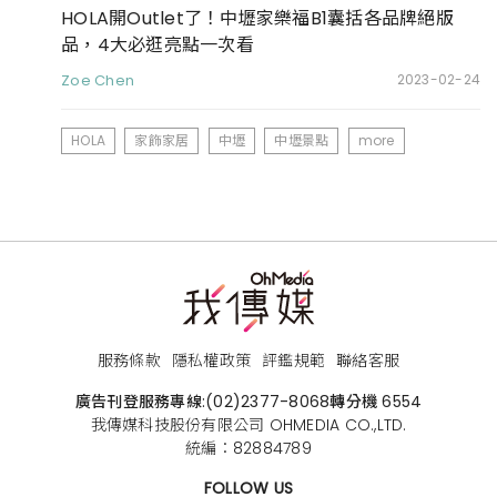
HOLA開Outlet了！中壢家樂福B1囊括各品牌絕版
品，4大必逛亮點一次看
Zoe Chen
2023-02-24
HOLA
家飾家居
中壢
中壢景點
more
服務條款
隱私權政策
評鑑規範
聯絡客服
廣告刊登服務專線:
(02)2377-8068
轉分機 6554
我傳媒科技股份有限公司 OHMEDIA CO.,LTD.
統編：82884789
FOLLOW US