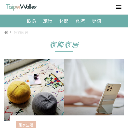
飲食
旅行
休閒
潮流
專欄
>
家飾家居
家飾家居
居家生活