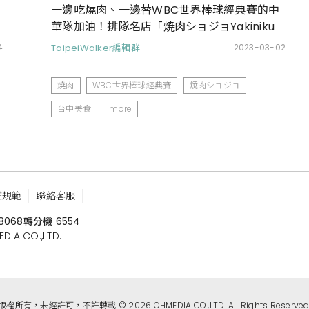
一邊吃燒肉、一邊替WBC世界棒球經典賽的中
華隊加油！排隊名店「焼肉ショジョYakiniku
SHOJO」推期間限定肉盤優惠
4
TaipeiWalker編輯群
2023-03-02
燒肉
WBC世界棒球經典賽
焼肉ショジョ
台中美食
more
鑑規範
聯絡客服
8068
轉分機 6554
 CO.,LTD.
版權所有，未經許可，不許轉載 © 2026 OHMEDIA CO.,LTD. All Rights Reserved