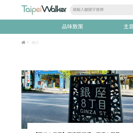
品味散策
主
>
燒肉