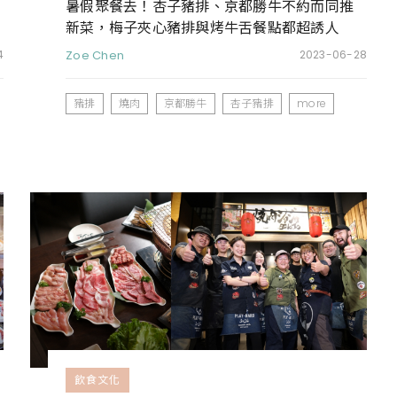
暑假聚餐去！杏子豬排、京都勝牛不約而同推
新菜，梅子夾心豬排與烤牛舌餐點都超誘人
4
Zoe Chen
2023-06-28
豬排
燒肉
京都勝牛
杏子豬排
more
飲食文化