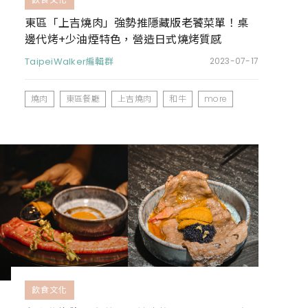
東區「上吉燒肉」強勢推隱藏版老饕菜單！桌
邊代烤+少油煙特色，營造日式燒烤質感
TaipeiWalker編輯群
2023-07-17
燒肉
東區餐廳
上吉燒肉
和牛
more
飲食文化