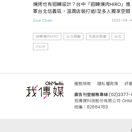
燒烤也有迴轉設計？台中「迴轉燒肉HIRO」進
軍台北信義區，溫潤店裝打造1至多人獨享空間
Zoe Chen
2023-04-1
迴轉燒肉HIRO
台北餐廳
信義區餐廳
台北
more
服務條款
隱私權政策
評
廣告刊登服務專線:
(02)2377-
我傳媒科技股份有限公司 OHMEDIA
統編：82884789