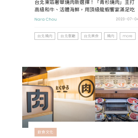
台北東區奢華燒肉新選擇！「青杉燒肉」主打
高級和牛、活體海鮮，用頂級龍蝦饗宴滿足吃
貨的味蕾
Nara Chou
2023-07-0
台北燒肉
台北餐廳
台北美食
燒肉
more
飲食文化