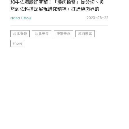
和牛佐海膽好奢華！「燒肉擔當」從分切、炙
烤到佐料搭配展現講究精神，打造燒肉界的
Fine Dining
Nara Chou
2023-06-22
台北餐廳
台北美食
東區美食
燒肉擔當
more