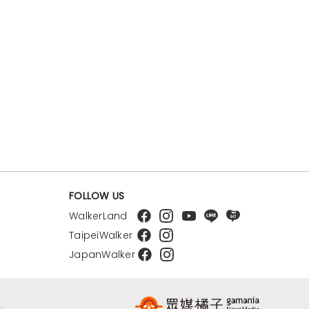
FOLLOW US
WalkerLand
TaipeiWalker
JapanWalker
.