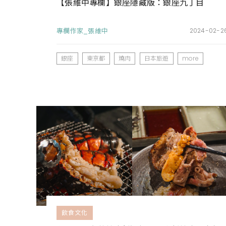
【張維中專欄】銀座隱藏版：銀座九丁目
專欄作家_張維中
2024-02-2
銀座
東京都
燒肉
日本旅遊
more
飲食文化