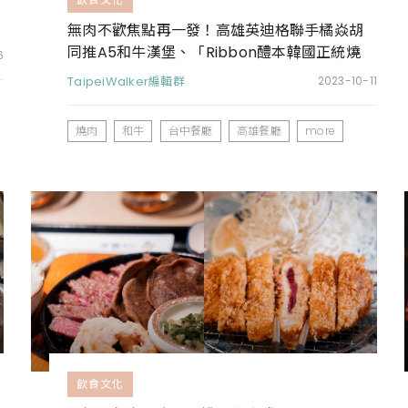
無肉不歡焦點再一發！高雄英迪格聯手橘焱胡
同推A5和牛漢堡、「Ribbon醴本韓國正統燒
6
肉」出新菜
TaipeiWalker編輯群
2023-10-11
燒肉
和牛
台中餐廳
高雄餐廳
more
飲食文化