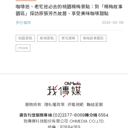
咖啡迷、老宅迷必去的桃園楊梅景點：到「楊梅故事
園區」探訪原張芳杰故居、享受美味咖啡甜點
步行城市
2023-03-06
桃園景點
楊梅景點
老宅建築
楊梅故事園區
more
服務條款
隱私權政策
評鑑規範
聯絡客服
廣告刊登服務專線:
(02)2377-8068
轉分機 6554
我傳媒科技股份有限公司 OHMEDIA CO.,LTD.
統編：82884789