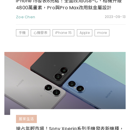
iPhone 15發表8亮點！全面改用USB-C、相機升級
4800萬畫素，Pro與Pro Max改用鈦金屬設計
Zoe Chen
2023-09-13
手機
心機發表
iPhone 15
Apple
more
居家生活
搶占年輕市場！Sony Xperia系列手機發表新機種，