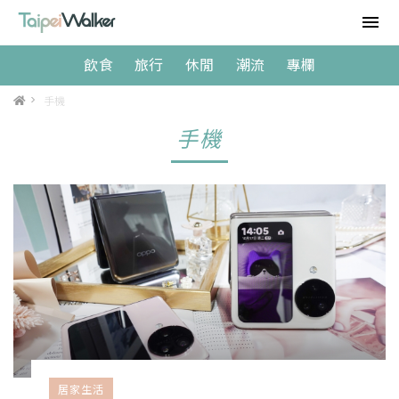
飲食
旅行
休閒
潮流
專欄
>
手機
手機
居家生活