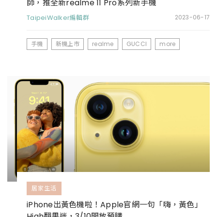
師，推全新realme 11 Pro系列新手機
TaipeiWalker編輯群
2023-06-17
手機
新機上市
realme
GUCCI
more
居家生活
iPhone出黃色機啦！Apple官網一句「嗨，黃色」
High翻果迷，3/10開放預購