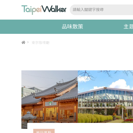
品味散策
主
>
東京咖啡廳
旅行景點