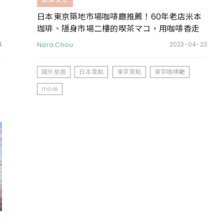
日本東京築地市場咖啡廳推薦！60年老店米本
珈琲、隱身市場二樓的喫茶マコ，用咖啡香走
進日本人的生活
4
Nara Chou
2023-04-23
國外旅遊
日本景點
東京景點
東京咖啡廳
more