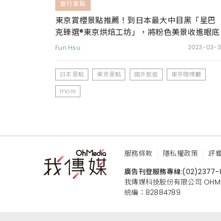
旅行景點
東京賞櫻景點推薦！到日本最大中目黑「星巴
克臻選®東京烘焙工坊」，將粉色美景收進眼底
Fun Hsu
2023-03-3
日本景點
東京景點
國外旅遊
東京咖啡廳
more
服務條款
隱私權政策
評
廣告刊登服務專線:
(02)2377-
我傳媒科技股份有限公司 OHMEDIA
統編：82884789