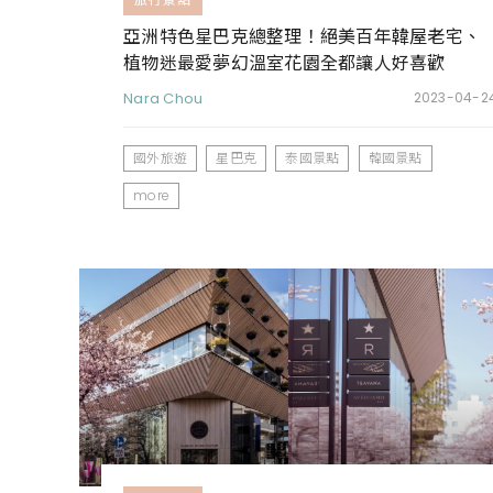
亞洲特色星巴克總整理！絕美百年韓屋老宅、
植物迷最愛夢幻溫室花園全都讓人好喜歡
Nara Chou
2023-04-2
國外旅遊
星巴克
泰國景點
韓國景點
more