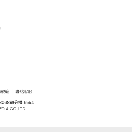
1
鑑規範
聯絡客服
8068
轉分機 6554
 CO.,LTD.