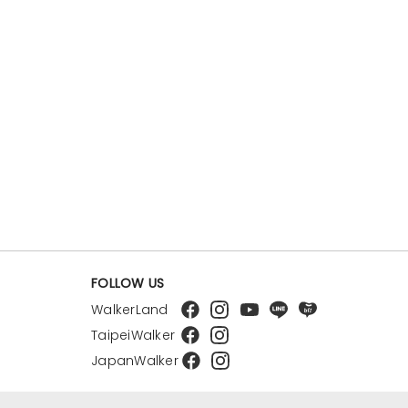
FOLLOW US
WalkerLand
TaipeiWalker
JapanWalker