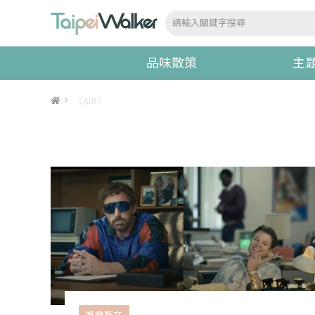
品味散策
主
>
《AIR》
娛樂藝文