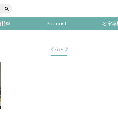
題特輯
Podcast
名家專
《AIR》