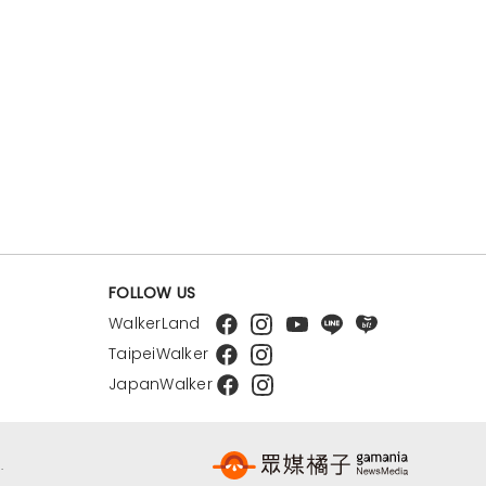
FOLLOW US
WalkerLand
TaipeiWalker
JapanWalker
.