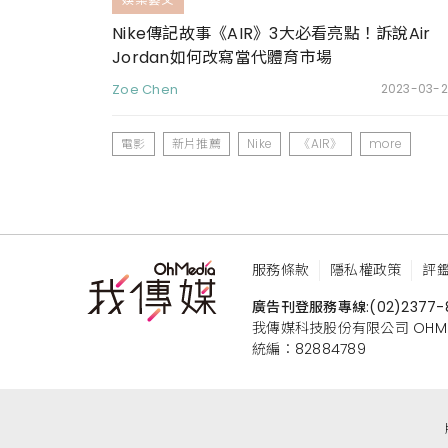
Nike傳記故事《AIR》3大必看亮點！訴說Air
Jordan如何改寫當代體育市場
Zoe Chen
2023-03-2
電影
新片推薦
Nike
《AIR》
more
服務條款
隱私權政策
評
廣告刊登服務專線:
(02)2377-
我傳媒科技股份有限公司 OHMEDIA
統編：82884789