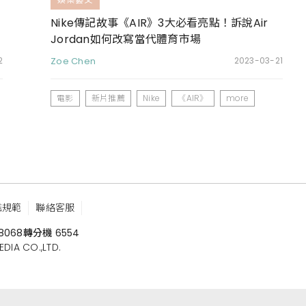
Nike傳記故事《AIR》3大必看亮點！訴說Air
Jordan如何改寫當代體育市場
2
Zoe Chen
2023-03-21
電影
新片推薦
Nike
《AIR》
more
鑑規範
聯絡客服
8068
轉分機 6554
 CO.,LTD.