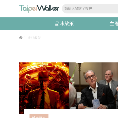
品味散策
主
>
麥特戴蒙
娛樂藝文