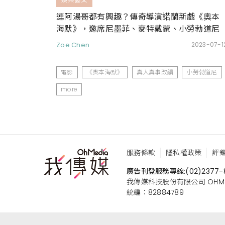
連阿湯哥都有興趣？傳奇導演諾蘭新戲《奧本
海默》，邀席尼墨菲、麥特戴蒙、小勞勃道尼
齊飆戲
Zoe Chen
2023-07-1
電影
《奧本海默》
真人真事改編
小勞勃道尼
more
服務條款
隱私權政策
評
廣告刊登服務專線:
(02)2377-
我傳媒科技股份有限公司 OHMEDIA
統編：82884789