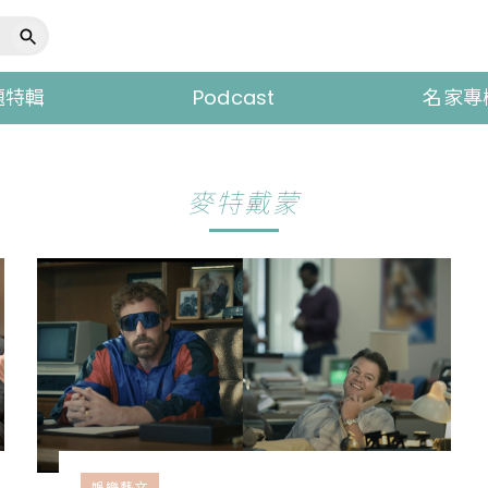
題特輯
Podcast
名家專
麥特戴蒙
娛樂藝文