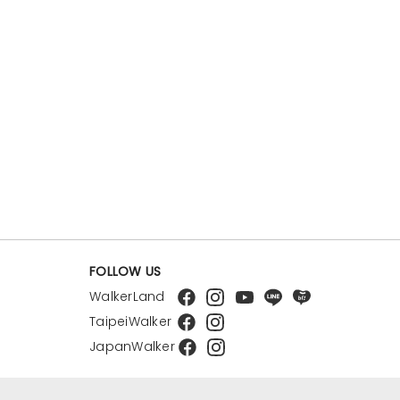
FOLLOW US
WalkerLand
TaipeiWalker
JapanWalker