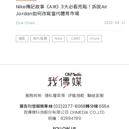
Nike傳記故事《AIR》3大必看亮點！訴說Air
Jordan如何改寫當代體育市場
Zoe Chen
2023-03-21
電影
新片推薦
Nike
《AIR》
more
服務條款
隱私權政策
評鑑規範
聯絡客服
廣告刊登服務專線:
(02)2377-8068
轉分機 6554
我傳媒科技股份有限公司 OHMEDIA CO.,LTD.
統編：82884789
FOLLOW US