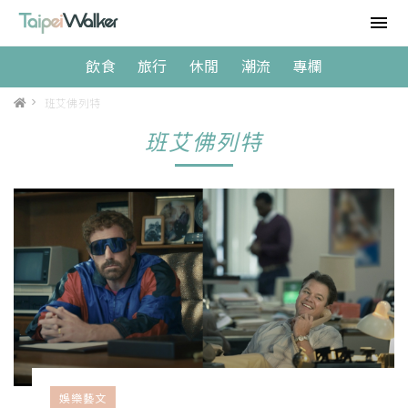
飲食
旅行
休閒
潮流
專欄
>
班艾佛列特
班艾佛列特
娛樂藝文