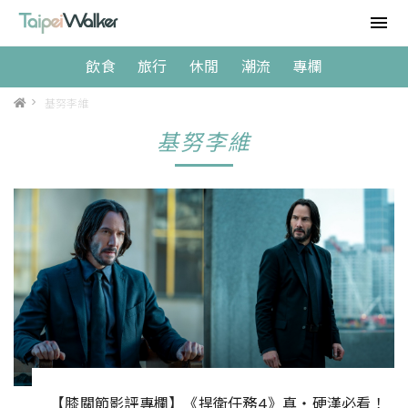
飲食
旅行
休閒
潮流
專欄
>
基努李維
基努李維
【膝關節影評專欄】《捍衛任務4》真‧硬漢必看！