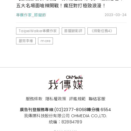
五大名場面嗆辣開戰！瘋狂對打極致浪漫！
專欄作家_膝關節
2023-03-24
TaipeiWalker專欄作家
膝關節影評
《捍衛任務4》
基努李維
more
服務條款
隱私權政策
評鑑規範
聯絡客服
廣告刊登服務專線:
(02)2377-8068
轉分機 6554
我傳媒科技股份有限公司 OHMEDIA CO.,LTD.
統編：82884789