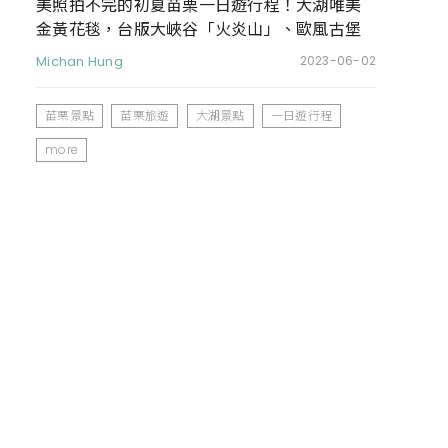
美照拍不完的初夏苗栗一日遊行程！大湖唯美
金黃花毯，台版大峽谷「火炎山」、歐風古堡
「天空之城」
Michan Hung
2023-06-02
苗栗景點
苗栗旅遊
大湖景點
一日遊行程
more