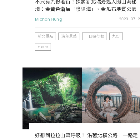
不只有九份老街！探索新北瑞芳迷人的山海秘
境：金黃色漸層「陰陽海」、金瓜石地質公園
「本山礦場」
Michan Hung
2023-07-2
新北景點
瑞芳景點
一日遊行程
九份
more
好想到拉拉山森呼吸！ 沿著北橫公路，一路走