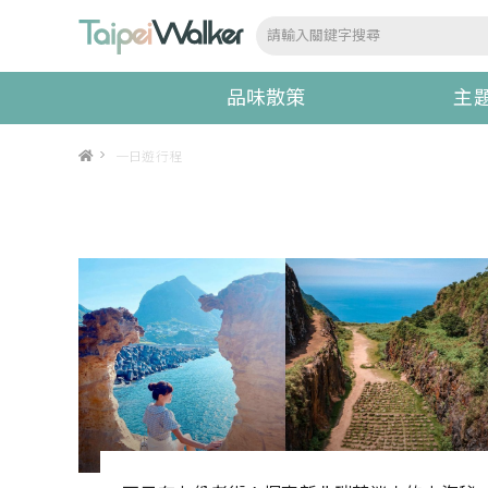
品味散策
主
>
一日遊行程