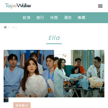
飲食
旅行
休閒
潮流
專欄
>
Ella
Ella
娛樂藝文