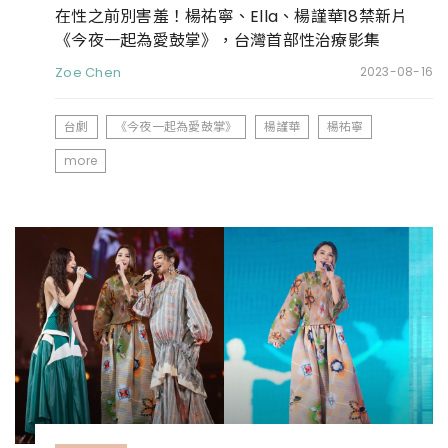
在性之前別害羞！楊祐寧、Ella、楊謹華18禁新片
《今夜一起為愛鼓掌》，台灣首部性治療影集
Zoe Chen
2023-08-16
台劇
《今夜一起為愛鼓掌》
楊謹華
楊祐寧
more