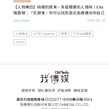
【人物專訪】純樸的屏東，多是簡單的人情味！Ella
陳嘉樺：「在屏東，你可以找到各式各樣適合你自己
的旅行方式！」
Zoe Chen
2022-02-22
人物專訪
#TBT 2gether
屏東
下淡水溪鐵橋
more
服務條款
隱私權政策
評鑑規範
聯絡客服
廣告刊登服務專線:
(02)2377-8068
轉分機 6554
我傳媒科技股份有限公司 OHMEDIA CO.,LTD.