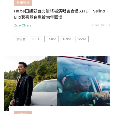
娛樂藝文
Hebe田馥甄台北最終場演唱會合體S.H.E！ Selina、
Ella驚喜登台重拾當年回憶
Zoe Chen
2023-08-12
演唱會
S.H.E
Selina
Hebe
more