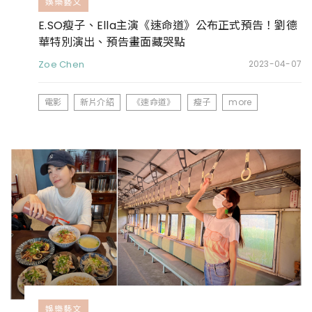
娛樂藝文
E.SO瘦子、Ella主演《速命道》公布正式預告！劉德
華特別演出、預告畫面藏哭點
Zoe Chen
2023-04-07
電影
新片介紹
《速命道》
瘦子
more
娛樂藝文