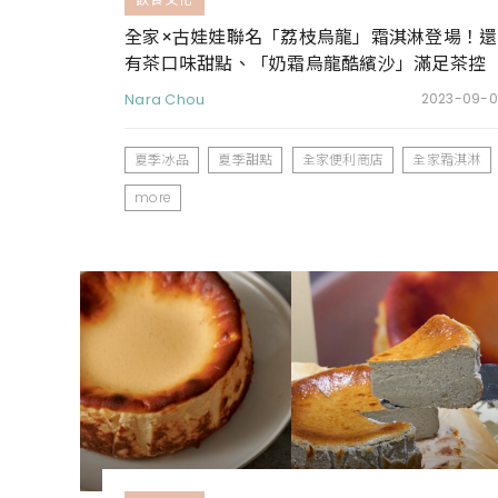
全家×古娃娃聯名「荔枝烏龍」霜淇淋登場！還
有茶口味甜點、「奶霜烏龍酷繽沙」滿足茶控
的味蕾
Nara Chou
2023-09-0
夏季冰品
夏季甜點
全家便利商店
全家霜淇淋
more