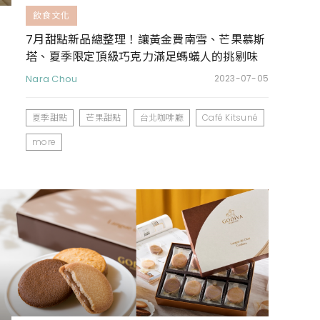
飲食文化
7月甜點新品總整理！讓黃金費南雪、芒果慕斯
塔、夏季限定頂級巧克力滿足螞蟻人的挑剔味
蕾
Nara Chou
2023-07-05
夏季甜點
芒果甜點
台北咖啡廳
Café Kitsuné
more