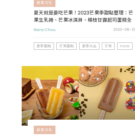
飲食文化
夏天就是要吃芒果！2023芒果季甜點整理：芒
果生乳捲、芒果冰淇淋、楊枝甘露起司蛋糕全
都好誘人
Nara Chou
2023-06-2
夏季甜點
芒果甜點
夏季冰品
芒果
more
飲食文化