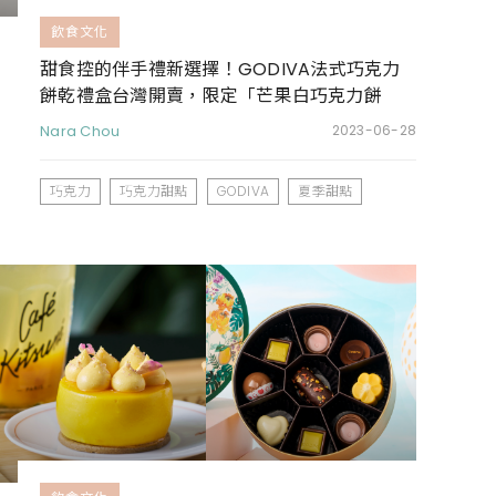
飲食文化
甜食控的伴手禮新選擇！GODIVA法式巧克力
餅乾禮盒台灣開賣，限定「芒果白巧克力餅
乾」螞蟻人必吃
Nara Chou
2023-06-28
巧克力
巧克力甜點
GODIVA
夏季甜點