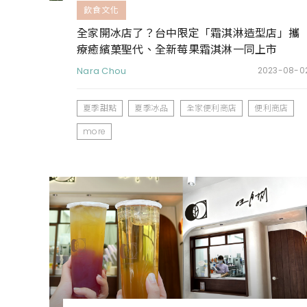
飲食文化
全家開冰店了？台中限定「霜淇淋造型店」攜
療癒繽菓聖代、全新莓果霜淇淋一同上市
Nara Chou
2023-08-0
夏季甜點
夏季冰品
全家便利商店
便利商店
more