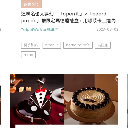
飲食文化
這聯名也太夢幻！「open it.」×「beard
papa's」推限定瑪德蓮禮盒，用爆漿卡士達內
餡療癒螞蟻人的胃
2
TaipeiWalker編輯群
2023-08-02
夏季甜點
open it.
beard papa's
瑪德蓮
more