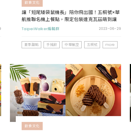
飲食文化
讓「短尾矮袋鼠機長」陪你飛出國！五桐號×華
航推聯名機上餐點，限定包裝達克瓦茲萌到讓
人捨不得吃
9
TaipeiWalker編輯群
2023-06-29
夏季甜點
手搖飲
中華航空
五桐號
more
飲食文化