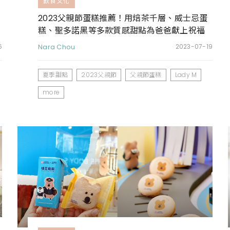
飲食文化
2023父親節蛋糕推薦！用焙茶千層、威士忌蛋
糕、聖多諾黑等多款質感甜點為爸爸獻上祝福
6
Nara Chou
2023-07-19
夏季甜點
2023父親節
父親節蛋糕
Lady M
more