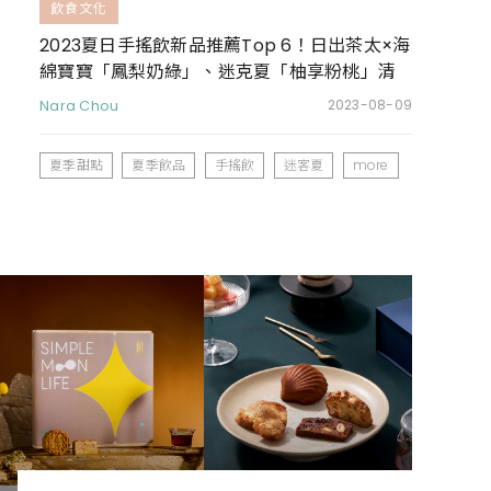
飲食文化
2023夏日手搖飲新品推薦Top 6！日出茶太×海
綿寶寶「鳳梨奶綠」、迷克夏「柚享粉桃」清
爽又消暑
Nara Chou
2023-08-09
夏季甜點
夏季飲品
手搖飲
迷客夏
more