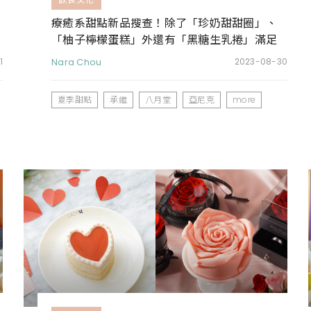
療癒系甜點新品搜查！除了「珍奶甜甜圈」、
「柚子檸檬蛋糕」外還有「黑糖生乳捲」滿足
螞蟻味蕾
1
Nara Chou
2023-08-30
夏季甜點
承繼
八月堂
亞尼克
more