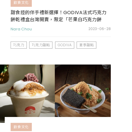
飲食文化
甜食控的伴手禮新選擇！GODIVA法式巧克力
餅乾禮盒台灣開賣，限定「芒果白巧克力餅
乾」螞蟻人必吃
Nara Chou
2023-06-28
巧克力
巧克力甜點
GODIVA
夏季甜點
飲食文化