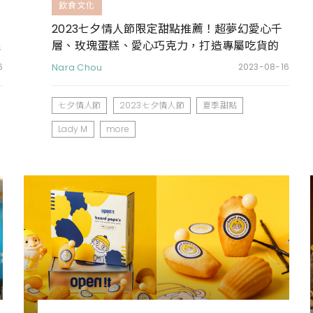
飲食文化
2023七夕情人節限定甜點推薦！超夢幻愛心千
限
層、玫瑰蛋糕、愛心巧克力，打造專屬吃貨的
儀式感
6
Nara Chou
2023-08-16
七夕情人節
2023七夕情人節
夏季甜點
Lady M
more