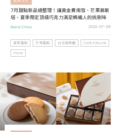
飲食文化
7月甜點新品總整理！讓黃金費南雪、芒果慕斯
塔、夏季限定頂級巧克力滿足螞蟻人的挑剔味
蕾
Nara Chou
2023-07-05
夏季甜點
芒果甜點
台北咖啡廳
Café Kitsuné
more