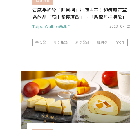
飲食文化
質感手搖飲「旺月捌」插旗古亭！超療癒花草
系飲品「高山紫檸凍飲」、「烏龍丹桂凍飲」
同步上市
TaipeiWalker編輯群
2023-07-2
手搖飲
夏季甜點
夏季飲品
旺月捌
more