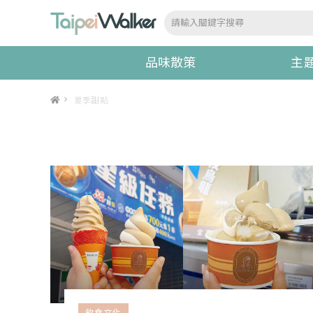
品味散策
主
>
夏季甜點
飲食文化