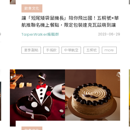
飲食文化
讓「短尾矮袋鼠機長」陪你飛出國！五桐號×華
航推聯名機上餐點，限定包裝達克瓦茲萌到讓
人捨不得吃
9
TaipeiWalker編輯群
2023-06-29
夏季甜點
手搖飲
中華航空
五桐號
more