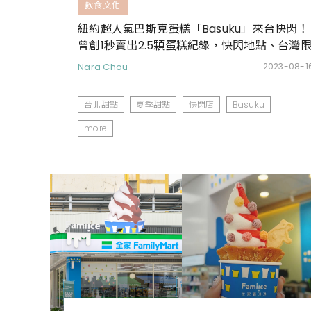
飲食文化
紐約超人氣巴斯克蛋糕「Basuku」來台快閃！
曾創1秒賣出2.5顆蛋糕紀錄，快閃地點、台灣
定口味一次看
Nara Chou
2023-08-1
台北甜點
夏季甜點
快閃店
Basuku
more