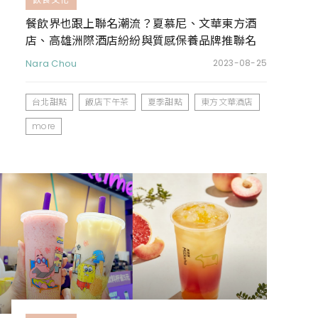
餐飲界也跟上聯名潮流？夏慕尼、文華東方酒
店、高雄洲際酒店紛紛與質感保養品牌推聯名
套餐
Nara Chou
2023-08-25
台北甜點
飯店下午茶
夏季甜點
東方文華酒店
more