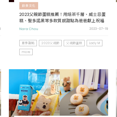
飲食文化
2023父親節蛋糕推薦！用焙茶千層、威士忌蛋
糕、聖多諾黑等多款質感甜點為爸爸獻上祝福
6
Nara Chou
2023-07-19
夏季甜點
2023父親節
父親節蛋糕
Lady M
more