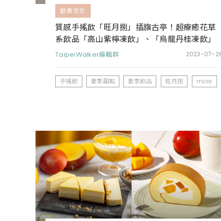
飲食文化
質感手搖飲「旺月捌」插旗古亭！超療癒花草
系飲品「高山紫檸凍飲」、「烏龍丹桂凍飲」
同步上市
TaipeiWalker編輯群
2023-07-2
手搖飲
夏季甜點
夏季飲品
旺月捌
more