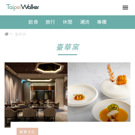
飲食
旅行
休閒
潮流
專欄
>
臺華窯
臺華窯
飲食文化