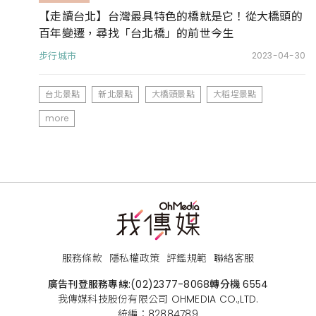
【走讀台北】台灣最具特色的橋就是它！從大橋頭的
百年變遷，尋找「台北橋」的前世今生
步行城市
2023-04-30
台北景點
新北景點
大橋頭景點
大稻埕景點
more
服務條款
隱私權政策
評鑑規範
聯絡客服
廣告刊登服務專線:
(02)2377-8068
轉分機 6554
我傳媒科技股份有限公司 OHMEDIA CO.,LTD.
統編：82884789